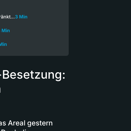
hränkt…
3 Min
 Min
Min
-Besetzung:
n
das Areal gestern