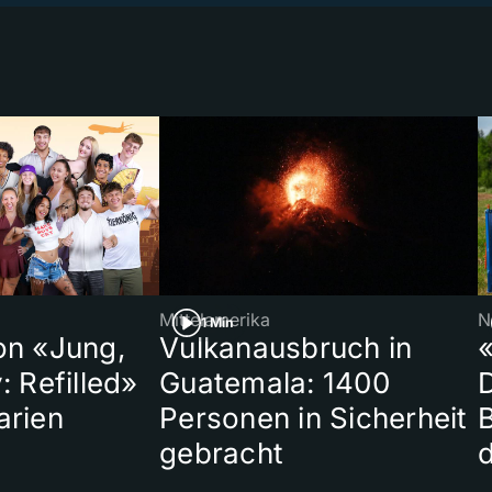
Mittelamerika
N
1 Min
on «Jung,
Vulkanausbruch in
«
: Refilled»
Guatemala: 1400
arien
Personen in Sicherheit
gebracht