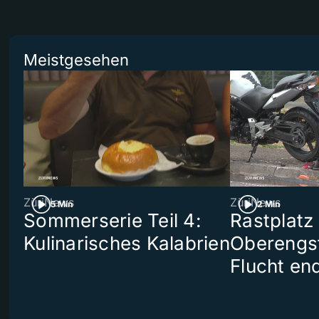
Meistgesehen
ZüriNews
ZüriNews
5 Min
2 Min
Sommerserie Teil 4:
Rastplatz
Kulinarisches Kalabrien
Oberengst
Flucht end