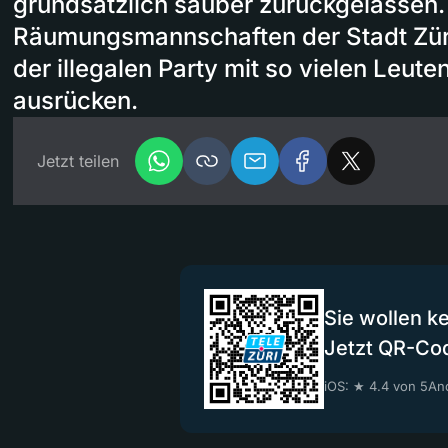
grundsätzlich sauber zurückgelassen.
Räumungsmannschaften der Stadt Zür
der illegalen Party mit so vielen Leute
ausrücken.
Jetzt teilen
Sie wollen k
Jetzt QR-Co
iOS: ★ 4.4 von 5
And