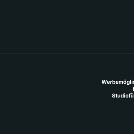
Werbemögli
Studiof