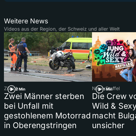
Weitere News
Videos aus der Region, der Schweiz und aller Welt
Zürich
Neue Staffel
2 Min
1 Min
Zwei Männer sterben
Die Crew v
bei Unfall mit
Wild & Sexy
gestohlenem Motorrad
macht Bulg
in Oberengstringen
unsicher