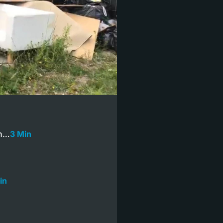
en…
3 Min
in