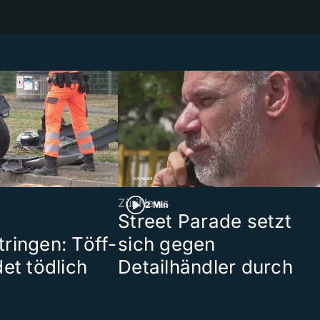
ZüriNews
2 Min
Street Parade setzt
ringen: Töff-
sich gegen
et tödlich
Detailhändler durch