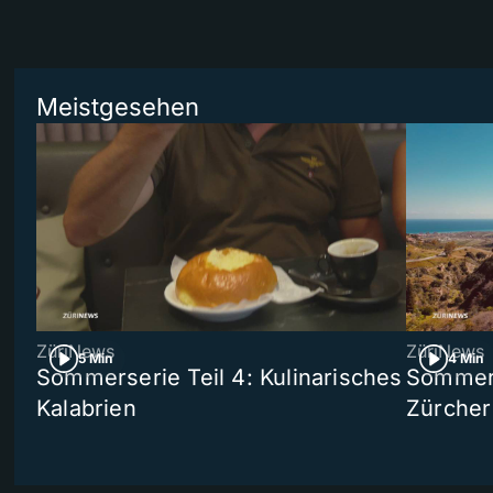
Meistgesehen
ZüriNews
ZüriNews
5 Min
4 Min
Sommerserie Teil 4: Kulinarisches
Sommer-
Kalabrien
Zürcher