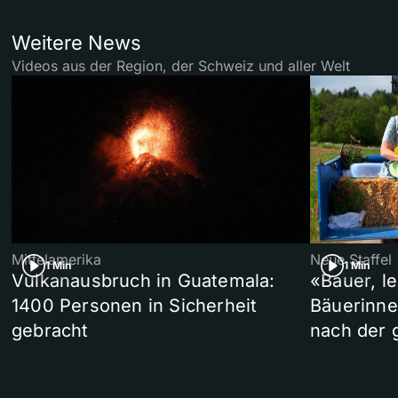
Weitere News
Videos aus der Region, der Schweiz und aller Welt
Mittelamerika
Neue Staffel
1 Min
1 Min
Vulkanausbruch in Guatemala:
«Bauer, l
1400 Personen in Sicherheit
Bäuerinne
gebracht
nach der 