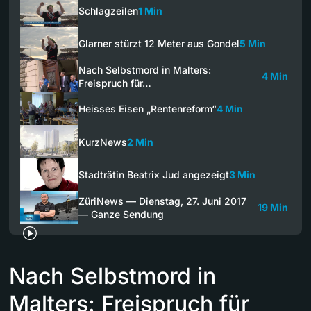
Schlagzeilen
1 Min
Glarner stürzt 12 Meter aus Gondel
5 Min
Nach Selbstmord in Malters:
4 Min
Freispruch für…
Heisses Eisen „Rentenreform“
4 Min
KurzNews
2 Min
Stadträtin Beatrix Jud angezeigt
3 Min
ZüriNews — Dienstag, 27. Juni 2017
19 Min
— Ganze Sendung
Nach Selbstmord in
Malters: Freispruch für