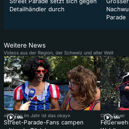
Street Parade setzt sich gegen
Grosser 
Detailhändler durch
Nachwuc
Parade
Weitere News
Videos aus der Region, der Schweiz und aller Welt
«Ein Tag im Jahr ist das okay»
Ohne Feuer
1 Min
1 Min
Street-Parade-Fans campen
Feuerwehr 