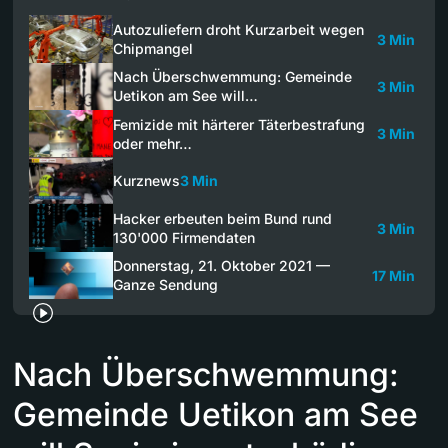
Autozuliefern droht Kurzarbeit wegen
3 Min
Chipmangel
Nach Überschwemmung: Gemeinde
3 Min
Uetikon am See will…
Femizide mit härterer Täterbestrafung
3 Min
oder mehr…
Kurznews
3 Min
Hacker erbeuten beim Bund rund
3 Min
130'000 Firmendaten
Donnerstag, 21. Oktober 2021 —
17 Min
Ganze Sendung
Nach Überschwemmung:
Gemeinde Uetikon am See