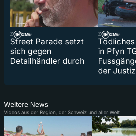
ZüriNews
ZüriNews
2 Min
2 Min
Street Parade setzt
Tödliches
sich gegen
in Pfyn TG
Detailhändler durch
Fussgäng
der Justiz
Weitere News
Videos aus der Region, der Schweiz und aller Welt