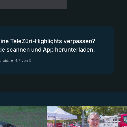
eine TeleZüri-Highlights verpassen?
de scannen und App herunterladen.
roid: ★ 4.7 von 5