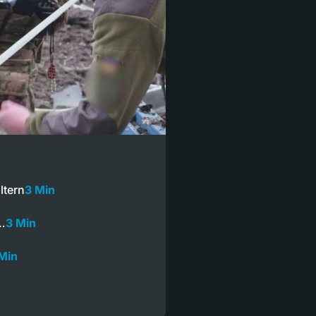
ltern
3 Min
t…
3 Min
Min