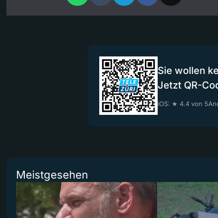
Sie wollen k
Jetzt QR-Co
iOS: ★ 4.4 von 5
And
Meistgesehen