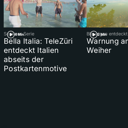
Sommer-Serie
Blaualgen entdeckt
4 Min
2 Min
Bella Italia: TeleZüri
Warnung am
entdeckt Italien
Weiher
abseits der
Postkartenmotive