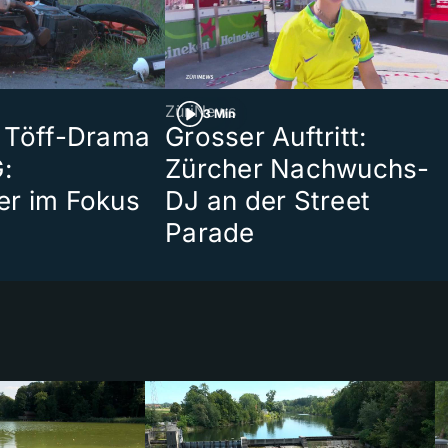
ZüriNews
3 Min
 Töff-Drama
Grosser Auftritt:
:
Zürcher Nachwuchs-
er im Fokus
DJ an der Street
Parade