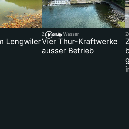
Zu wenig Wasser
Z
2 Min
 Lengwiler
Vier Thur-Kraftwerke
ausser Betrieb
b