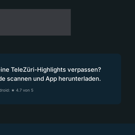
eine TeleZüri-Highlights verpassen?
de scannen und App herunterladen.
roid: ★ 4.7 von 5