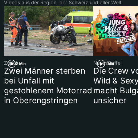
Videos aus der Region, der Schweiz und aller Welt
Zürich
Neue Staffel
2 Min
1 Min
Zwei Männer sterben
Die Crew v
bei Unfall mit
Wild & Sexy
gestohlenem Motorrad
macht Bulg
in Oberengstringen
unsicher