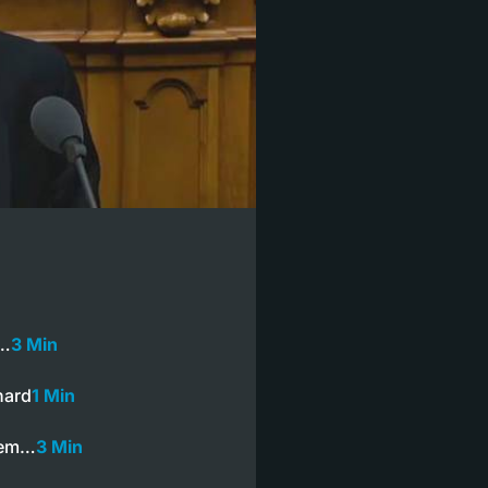
0…
3 Min
hard
1 Min
inem…
3 Min