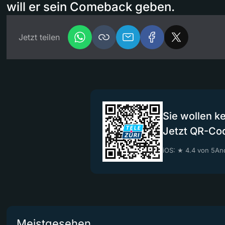
will er sein Comeback geben.
Jetzt teilen
Sie wollen k
Jetzt QR-Co
iOS: ★ 4.4 von 5
And
Meistgesehen