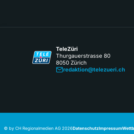
TeleZüri
Thurgauerstrasse 80
8050 Zürich
redaktion@telezueri.ch
© by CH Regionalmedien AG 2026
Datenschutz
Impressum
Wettb