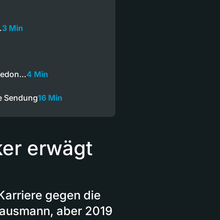
…
3 Min
bledon…
4 Min
ze Sendung
16 Min
ker erwägt
Karriere gegen die
 Hausmann, aber 2019