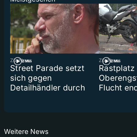
ZüriNews
ZüriNews
2 Min
2 Min
Street Parade setzt
Rastplatz
sich gegen
Oberengst
Detailhändler durch
Flucht end
Weitere News