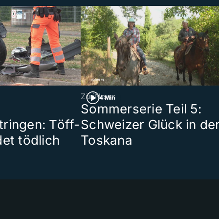
ZüriNews
4 Min
Sommerserie Teil 5:
ringen: Töff-
Schweizer Glück in de
et tödlich
Toskana