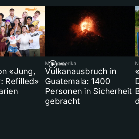
Mittelamerika
N
1 Min
on «Jung,
Vulkanausbruch in
«
: Refilled»
Guatemala: 1400
arien
Personen in Sicherheit
gebracht