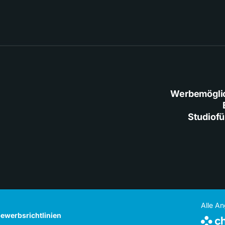
Werbemögli
Studiof
Alle A
ewerbsrichtlinien