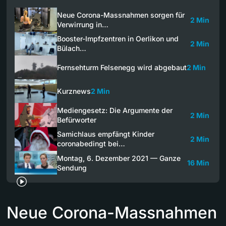
Neue Corona-Massnahmen sorgen für
2 Min
Verwirrung in…
Booster-Impfzentren in Oerlikon und
2 Min
Bülach…
Fernsehturm Felsenegg wird abgebaut
2 Min
Kurznews
2 Min
Mediengesetz: Die Argumente der
2 Min
Befürworter
Samichlaus empfängt Kinder
2 Min
coronabedingt bei…
Montag, 6. Dezember 2021 — Ganze
16 Min
Sendung
Neue Corona-Massnahmen