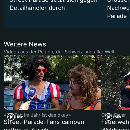
Detailhändler durch
Nachwuc
Parade
Weitere News
Videos aus der Region, der Schweiz und aller Welt
«Ein Tag im Jahr ist das okay»
Ohne Feuer
1 Min
1 Min
Street-Parade-Fans campen
Feuerwehr 