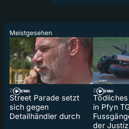
Meistgesehen
ZüriNews
ZüriNews
2 Min
2 Min
Street Parade setzt
Tödliches
sich gegen
in Pfyn TG
Detailhändler durch
Fussgäng
der Justiz