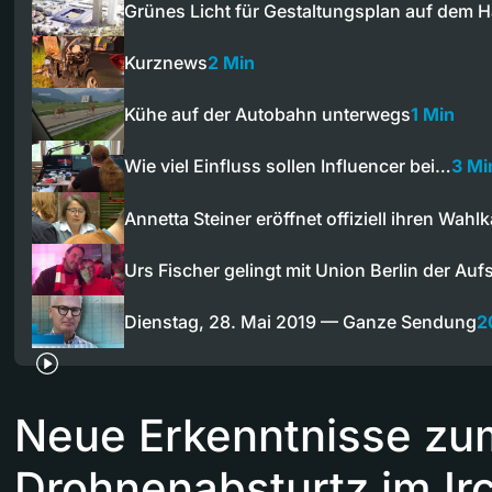
Grünes Licht für Gestaltungsplan auf dem
Kurznews
2 Min
Kühe auf der Autobahn unterwegs
1 Min
Wie viel Einfluss sollen Influencer bei…
3 Mi
Annetta Steiner eröffnet offiziell ihren Wahl
Urs Fischer gelingt mit Union Berlin der Auf
Dienstag, 28. Mai 2019 — Ganze Sendung
2
Neue Erkenntnisse zu
Drohnenabsturtz im Ir