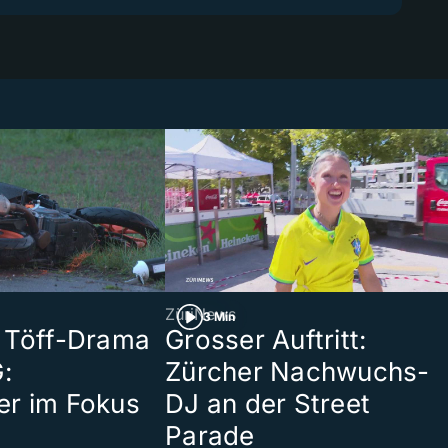
ZüriNews
3 Min
 Töff-Drama
Grosser Auftritt:
:
Zürcher Nachwuchs-
er im Fokus
DJ an der Street
Parade