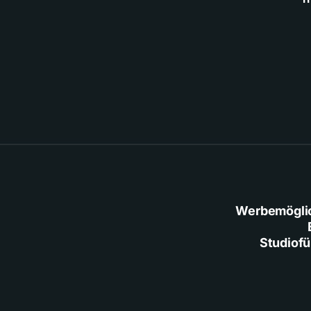
Werbemögli
Studiof