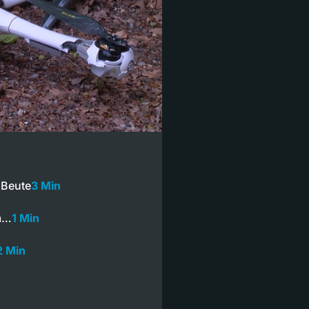
 Beute
3 Min
m…
1 Min
2 Min