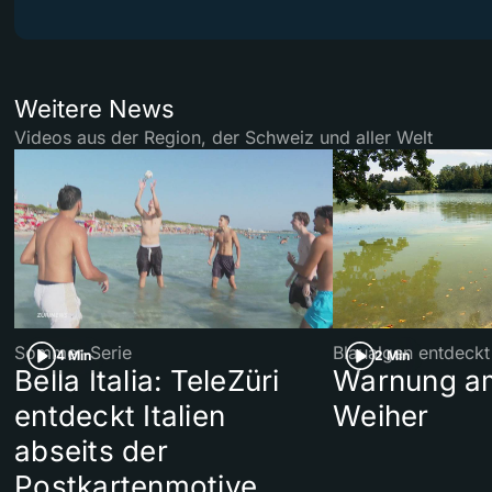
Weitere News
Videos aus der Region, der Schweiz und aller Welt
Sommer-Serie
Blaualgen entdeckt
4 Min
2 Min
Bella Italia: TeleZüri
Warnung am
entdeckt Italien
Weiher
abseits der
Postkartenmotive