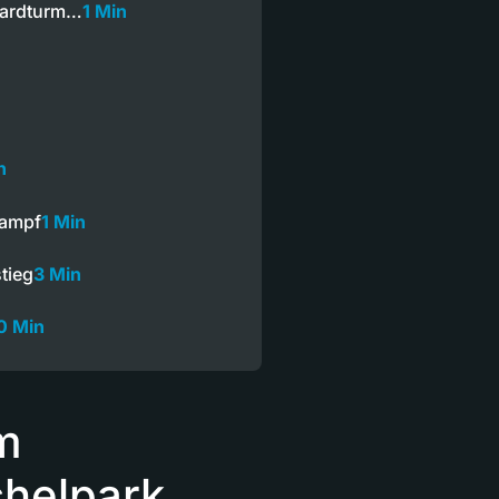
 Hardturm…
1 Min
n
kampf
1 Min
stieg
3 Min
0 Min
m
chelpark