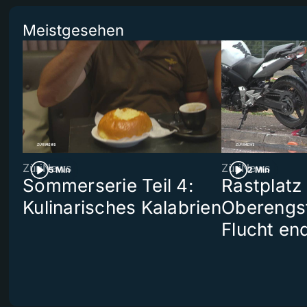
Meistgesehen
ZüriNews
ZüriNews
5 Min
2 Min
Sommerserie Teil 4:
Rastplatz
Kulinarisches Kalabrien
Oberengst
Flucht end