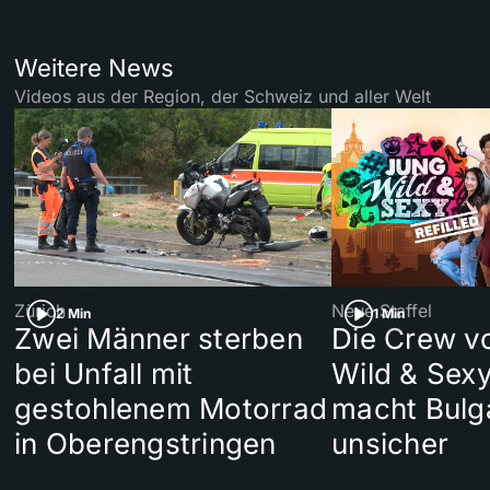
Weitere News
Videos aus der Region, der Schweiz und aller Welt
Zürich
Neue Staffel
2 Min
1 Min
Zwei Männer sterben
Die Crew v
bei Unfall mit
Wild & Sexy
gestohlenem Motorrad
macht Bulg
in Oberengstringen
unsicher