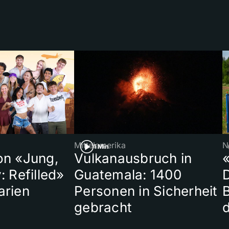
Mittelamerika
N
1 Min
on «Jung,
Vulkanausbruch in
«
: Refilled»
Guatemala: 1400
arien
Personen in Sicherheit
gebracht