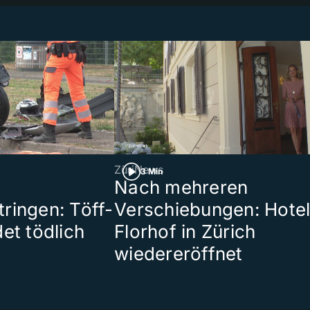
ZüriNews
3 Min
Nach mehreren
ringen: Töff-
Verschiebungen: Hote
et tödlich
Florhof in Zürich
wiedereröffnet