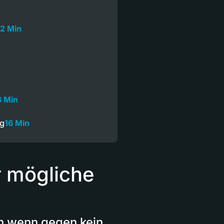
2 Min
3 Min
ng
16 Min
 mögliche
ch wenn gegen kein