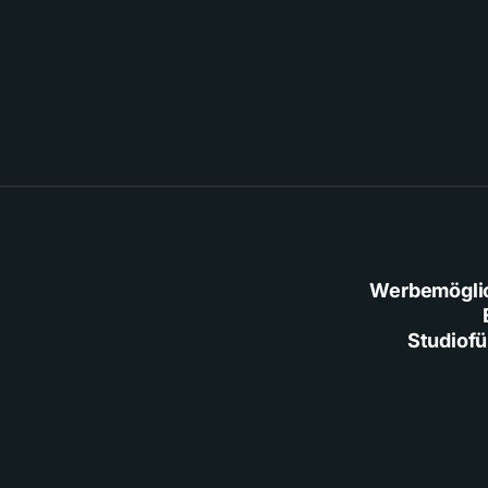
Werbemögli
Studiof