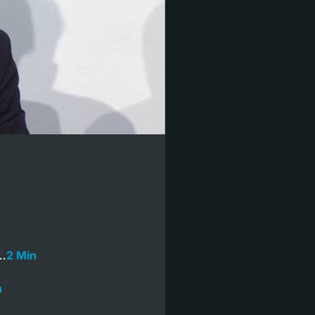
e…
2 Min
n