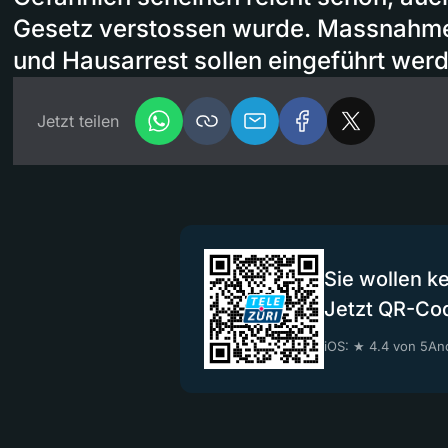
Gesetz verstossen wurde. Massnahme
und Hausarrest sollen eingeführt wer
Jetzt teilen
Sie wollen k
Jetzt QR-Co
iOS: ★ 4.4 von 5
And