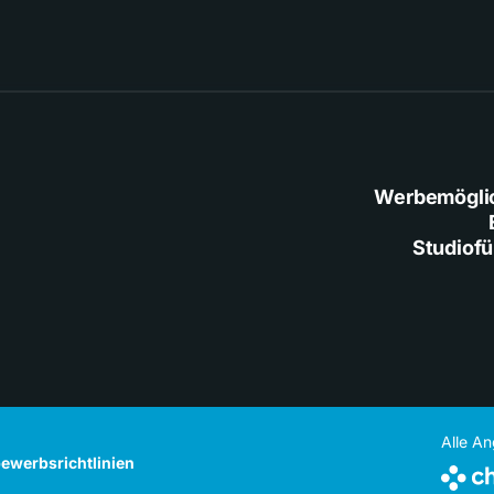
Werbemögli
Studiof
Alle A
ewerbsrichtlinien