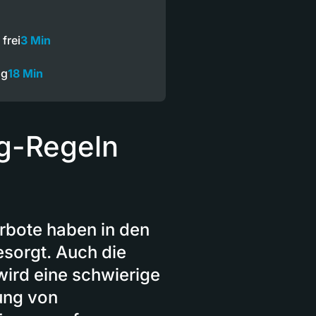
frei
3 Min
ng
18 Min
ng-Regeln
bote haben in den
sorgt. Auch die
ird eine schwierige
ung von