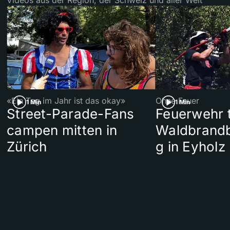
«Ein Tag im Jahr ist das okay»
Ohne Feuer
1 Min
1 Min
Street-Parade-Fans
Feuerwehr t
campen mitten in
Waldbrand
Zürich
g in Eyholz