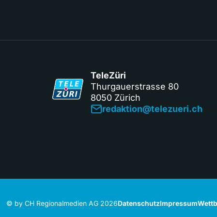
TeleZüri
Thurgauerstrasse 80
8050 Zürich
redaktion@telezueri.ch
© by CH Regionalmedien AG 2026
Datenschutz
Impressum
Wettb