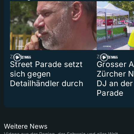
ZüriNews
ZüriNews
2 Min
3 Min
Street Parade setzt
Grosser Au
sich gegen
Zürcher 
Detailhändler durch
DJ an der
Parade
Weitere News
Videos aus der Region, der Schweiz und aller Welt