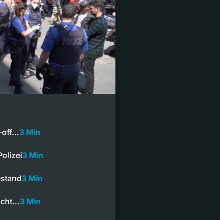
-off…
3 Min
olizei
3 Min
estand
3 Min
nicht…
3 Min