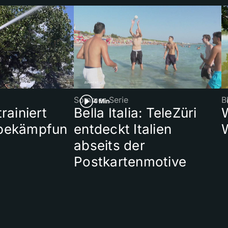
Sommer-Serie
B
4 Min
rainiert
Bella Italia: TeleZüri
bekämpfun
entdeckt Italien
abseits der
Postkartenmotive