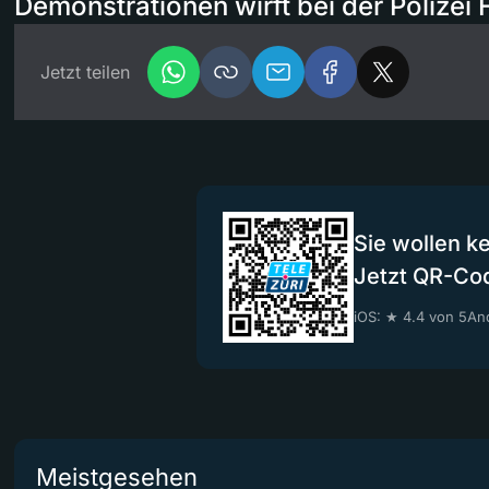
Demonstrationen wirft bei der Polizei 
Jetzt teilen
Sie wollen k
Jetzt QR-Co
iOS: ★ 4.4 von 5
And
Meistgesehen