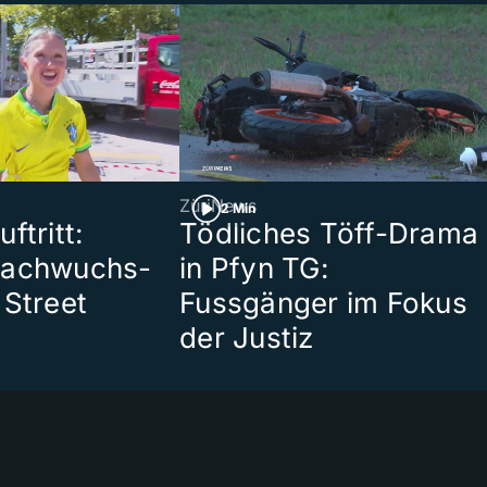
ZüriNews
2 Min
ftritt:
Tödliches Töff-Drama
Nachwuchs-
in Pfyn TG:
 Street
Fussgänger im Fokus
der Justiz