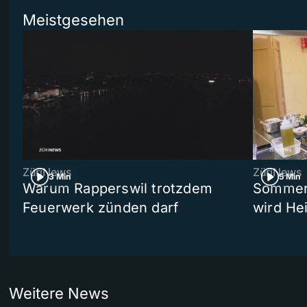
Meistgesehen
ZüriNews
ZüriNews
3 Min
5 Min
Warum Rapperswil trotzdem
Sommer-
Feuerwerk zünden darf
wird He
Weitere News