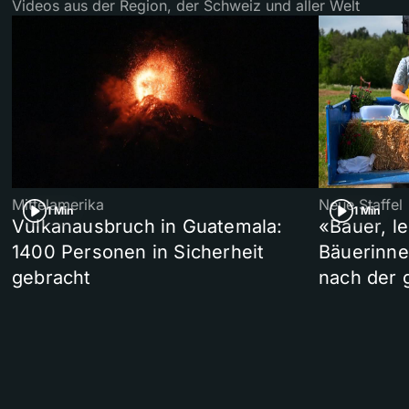
Videos aus der Region, der Schweiz und aller Welt
Mittelamerika
Neue Staffel
1 Min
1 Min
Vulkanausbruch in Guatemala:
«Bauer, l
1400 Personen in Sicherheit
Bäuerinne
gebracht
nach der 