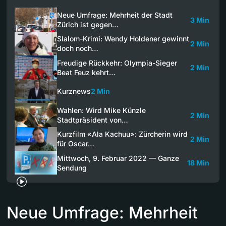
Neue Umfrage: Mehrheit der Stadt
3 Min
Zürich ist gegen…
Slalom-Krimi: Wendy Holdener gewinnt
2 Min
doch noch…
Freudige Rückkehr: Olympia-Sieger
2 Min
Beat Feuz kehrt…
Kurznews
2 Min
Wahlen: Wird Mike Künzle
2 Min
Stadtpräsident von…
Kurzfilm «Ala Kachuu»: Zürcherin wird
2 Min
für Oscar…
Mittwoch, 9. Februar 2022 — Ganze
18 Min
Sendung
Neue Umfrage: Mehrheit