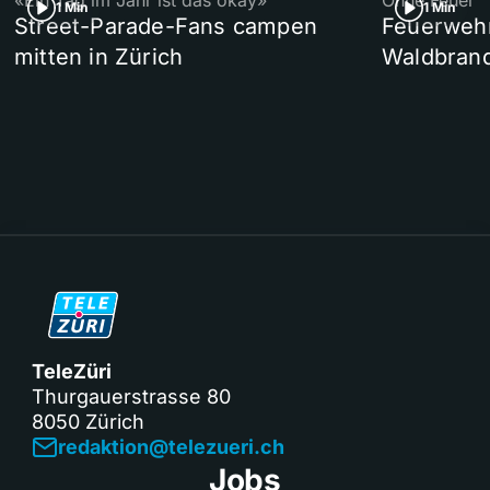
«Ein Tag im Jahr ist das okay»
Ohne Feuer
1 Min
1 Min
Street-Parade-Fans campen
Feuerwehr 
mitten in Zürich
Waldbrand
TeleZüri
Thurgauerstrasse 80
8050 Zürich
redaktion@telezueri.ch
Jobs