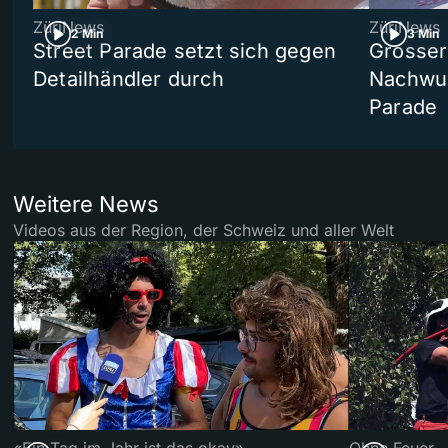
ZüriNews
ZüriNews
2 Min
3 Min
Street Parade setzt sich gegen
Grosser 
Detailhändler durch
Nachwuc
Parade
Weitere News
Videos aus der Region, der Schweiz und aller Welt