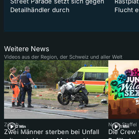
Street Parade setzt sich gegen
Rastpla
Detailhändler durch
Flucht e
Weitere News
Videos aus der Region, der Schweiz und aller Welt
Zürich
Neue Staffel
2 Min
1 Min
Zwei Männer sterben bei Unfall
Die Crew 