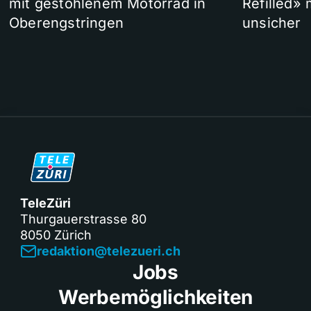
mit gestohlenem Motorrad in
Refilled»
Oberengstringen
unsicher
TeleZüri
Thurgauerstrasse 80
8050 Zürich
redaktion@telezueri.ch
Jobs
Werbemöglichkeiten