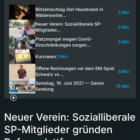
Blitzeinschlag löst Hausbrand in
2 Min
Wädenswiler…
Neuer Verein: Sozialliberale SP-
3 Min
Mitglieder…
Platzmangel wegen Covid-
3 Min
Einschränkungen sorgen…
Kurznews
2 Min
Offene Rechnungen vor dem EM-Spiel
3 Min
Schweiz vs.…
Samstag, 19. Juni 2021 — Ganze
15 Min
Sendung
Neuer Verein: Sozialliberale
SP-Mitglieder gründen