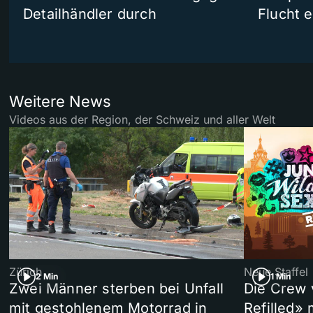
Detailhändler durch
Flucht e
Weitere News
Videos aus der Region, der Schweiz und aller Welt
Zürich
Neue Staffel
2 Min
1 Min
Zwei Männer sterben bei Unfall
Die Crew 
mit gestohlenem Motorrad in
Refilled»