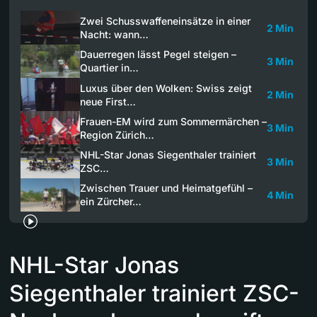
Zwei Schusswaffeneinsätze in einer
2 Min
Nacht: wann…
Dauerregen lässt Pegel steigen –
3 Min
Quartier in…
Luxus über den Wolken: Swiss zeigt
2 Min
neue First…
Frauen-EM wird zum Sommermärchen –
3 Min
Region Zürich…
NHL-Star Jonas Siegenthaler trainiert
3 Min
ZSC…
Zwischen Trauer und Heimatgefühl –
4 Min
ein Zürcher…
NHL-Star Jonas
Siegenthaler trainiert ZSC-