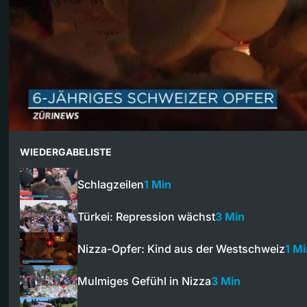
WIEDERGABELISTE
Schlagzeilen
1 Min
Türkei: Repression wächst
3 Min
Nizza-Opfer: Kind aus der Westschweiz
1 Mi
Mulmiges Gefühl in Nizza
3 Min