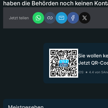
haben die Behörden noch keinen Kont
Jetzt teilen
Sie wollen k
Jetzt QR-Co
iOS: ★ 4.4 von 5
And
Meistgesehen