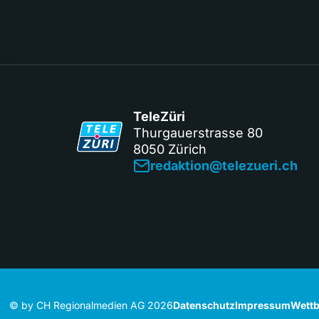
TeleZüri
Thurgauerstrasse 80
8050 Zürich
redaktion@telezueri.ch
© by CH Regionalmedien AG 2026
Datenschutz
Impressum
Wettb