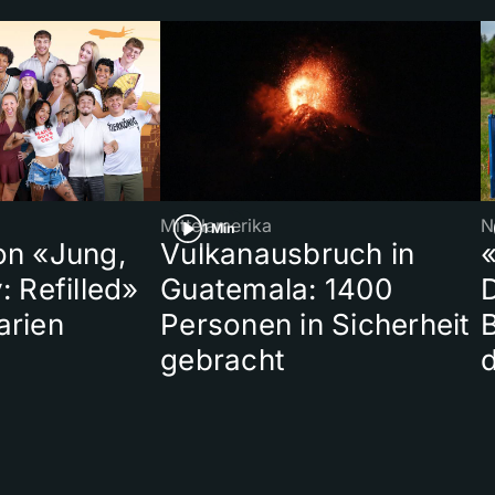
Mittelamerika
N
1 Min
on «Jung,
Vulkanausbruch in
«
: Refilled»
Guatemala: 1400
arien
Personen in Sicherheit
gebracht