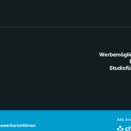
Werbemögli
Studiof
Alle A
ewerbsrichtlinien