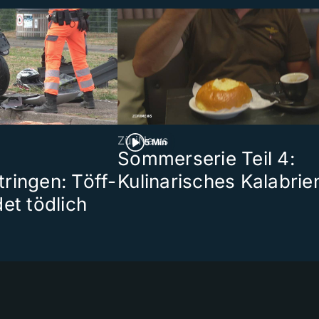
ZüriNews
5 Min
Sommerserie Teil 4:
ringen: Töff-
Kulinarisches Kalabrie
et tödlich