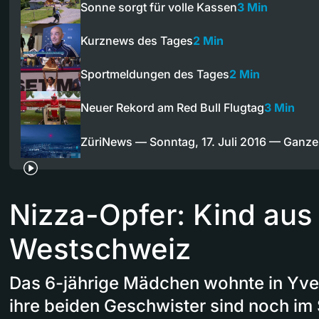
Sonne sorgt für volle Kassen
3 Min
Kurznews des Tages
2 Min
Sportmeldungen des Tages
2 Min
Neuer Rekord am Red Bull Flugtag
3 Min
ZüriNews — Sonntag, 17. Juli 2016 — Ganz
Nizza-Opfer: Kind aus
Westschweiz
Das 6-jährige Mädchen wohnte in Yver
ihre beiden Geschwister sind noch im S