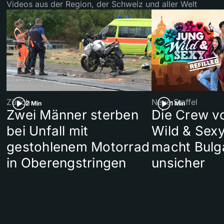
Videos aus der Region, der Schweiz und aller Welt
Zürich
Neue Staffel
2 Min
1 Min
Zwei Männer sterben
Die Crew v
bei Unfall mit
Wild & Sexy
gestohlenem Motorrad
macht Bulg
in Oberengstringen
unsicher