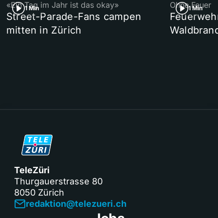
«Ein Tag im Jahr ist das okay»
Ohne Feuer
1 Min
1 Min
Street-Parade-Fans campen
Feuerwehr 
mitten in Zürich
Waldbrand
TeleZüri
Thurgauerstrasse 80
8050 Zürich
redaktion@telezueri.ch