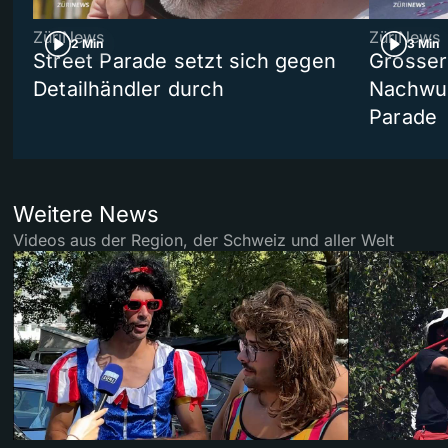
ZüriNews
ZüriNews
2 Min
3 Min
Street Parade setzt sich gegen
Grosser 
Detailhändler durch
Nachwuc
Parade
Weitere News
Videos aus der Region, der Schweiz und aller Welt