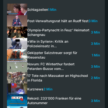
Schlagzeilen
1 Min
Post-Verwaltungsrat hält an Ruoff fest
3 Min
Olympia-Partynacht in Feuz‘ Heimatort
3 Min
Schangnau
«Wie in Syrien»: Kritik an
3 Min
Polizeieinsatz in…
Gekippter Salzstreuer sorgt für
1 Min
Riesenstau
Novum: FC Winterthur fordert
3 Min
Petarden-Busse vom…
17 Tote nach Massaker an Highschool
2 Min
in Florida
Kurznews
2 Min
Rekord: 233‘000 Franken für eine
3 Min
Autonummer