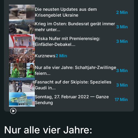
Die neusten Updates aus dem
2 Min
Krisengebiet Ukraine
Krieg im Osten: Bundesrat gerät immer
3 Min
mehr unter…
Priska Nufer mit Premierensieg:
3 Min
Einfädler-Debakel…
Kurznews
2 Min
Nur alle vier Jahre: Schaltjahr-Zwillinge
3 Min
feiern…
Fasnacht auf der Skipiste: Spezielles
3 Min
Gaudi in…
Sonntag, 27. Februar 2022 — Ganze
17 Min
Sendung
Nur alle vier Jahre: