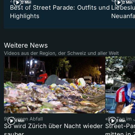
ZüriNews
«AstroWe
2 Min
2 Min
Best of Street Parade: Outfits und
Liebeslu
Highlights
Neuanf
Weitere News
Videos aus der Region, der Schweiz und aller Welt
90 Tonnen Abfall
«Ein Tag im 
1 Min
1 Min
So wird Zürich über Nacht wieder
Street-P
sauber
mitten in 