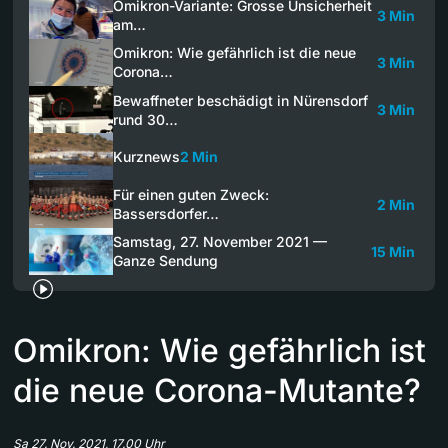
Omikron-Variante: Grosse Unsicherheit
3 Min
am…
Omikron: Wie gefährlich ist die neue
3 Min
Corona…
Bewaffneter beschädigt in Nürensdorf
3 Min
rund 30…
Kurznews
2 Min
Für einen guten Zweck:
2 Min
Bassersdorfer…
Samstag, 27. November 2021 —
15 Min
Ganze Sendung
Omikron: Wie gefährlich ist
die neue Corona-Mutante?
Sa 27. Nov. 2021, 17.00 Uhr