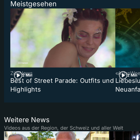
Meistgesehen
ZüriNews
«AstroWe
2 Min
2 Min
Best of Street Parade: Outfits und
Liebeslu
Highlights
Neuanf
Weitere News
Videos aus der Region, der Schweiz und aller Welt