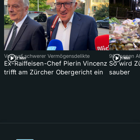
Vorwurf schwerer Vermögensdelikte
90 Tonnen Ab
2 Min
1 Min
Ex-Raiffeisen-Chef Pierin Vincenz
So wird Z
trifft am Zürcher Obergericht ein
sauber