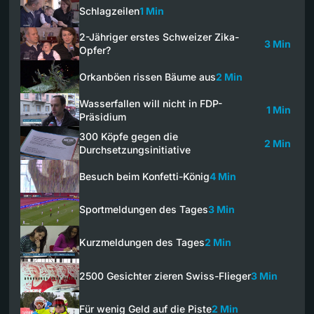
Schlagzeilen
1 Min
2-Jähriger erstes Schweizer Zika-
3 Min
Opfer?
Orkanböen rissen Bäume aus
2 Min
Wasserfallen will nicht in FDP-
1 Min
Präsidium
300 Köpfe gegen die
2 Min
Durchsetzungsinitiative
Besuch beim Konfetti-König
4 Min
Sportmeldungen des Tages
3 Min
Kurzmeldungen des Tages
2 Min
2500 Gesichter zieren Swiss-Flieger
3 Min
Für wenig Geld auf die Piste
2 Min