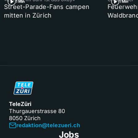
1 Min
1 Min
Street-Parade-Fans campen
Feuerwehr 
mitten in Zürich
Waldbrand
TeleZüri
Thurgauerstrasse 80
8050 Zürich
redaktion@telezueri.ch
Jobs