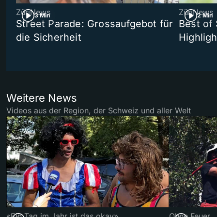
ZüriNews
ZüriNews
3 Min
2 Min
Street Parade: Grossaufgebot für
Best of 
die Sicherheit
Highligh
Weitere News
Videos aus der Region, der Schweiz und aller Welt
«Ein Tag im Jahr ist das okay»
Ohne Feuer