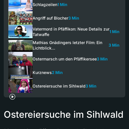
Schlagzeilen
1 Min
Angriff auf Blocher
3 Min
Vatermord in Pfäffikon: Neue Details zur
1 Min
Tatwaffe
Mathias Gnädingers letzter Film: Ein
3 Min
Lichtblick…
Ostermarsch um den Pfäffikersee
3 Min
Kurznews
2 Min
Ostereiersuche im Sihlwald
3 Min
Ostereiersuche im Sihlwald