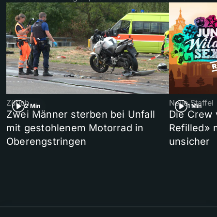
Zürich
Neue Staffel
2 Min
1 Min
Zwei Männer sterben bei Unfall
Die Crew 
mit gestohlenem Motorrad in
Refilled»
Oberengstringen
unsicher