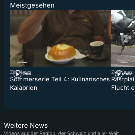
Meistgesehen
ZüriNews
ZüriNews
5 Min
2 Min
Sommerserie Teil 4: Kulinarisches
Rastpla
Kalabrien
Flucht e
Weitere News
Videos aus der Region, der Schweiz und aller Welt