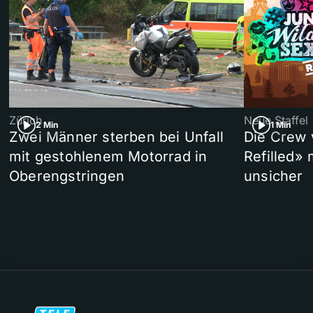
Zürich
Neue Staffel
2 Min
1 Min
Zwei Männer sterben bei Unfall
Die Crew 
mit gestohlenem Motorrad in
Refilled»
Oberengstringen
unsicher