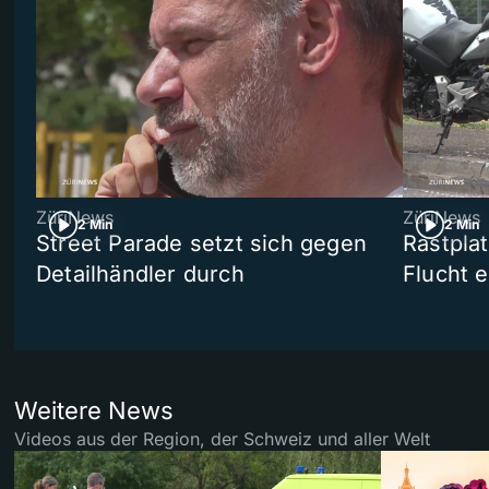
ZüriNews
ZüriNews
2 Min
2 Min
Street Parade setzt sich gegen
Rastpla
Detailhändler durch
Flucht e
Weitere News
Videos aus der Region, der Schweiz und aller Welt