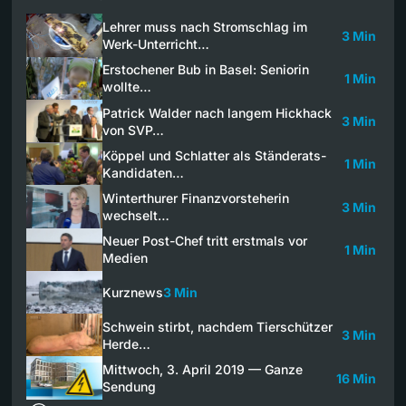
Lehrer muss nach Stromschlag im
3 Min
Werk-Unterricht…
Erstochener Bub in Basel: Seniorin
1 Min
wollte…
Patrick Walder nach langem Hickhack
3 Min
von SVP…
Köppel und Schlatter als Ständerats-
1 Min
Kandidaten…
Winterthurer Finanzvorsteherin
3 Min
wechselt…
Neuer Post-Chef tritt erstmals vor
1 Min
Medien
Kurznews
3 Min
Schwein stirbt, nachdem Tierschützer
3 Min
Herde…
Mittwoch, 3. April 2019 — Ganze
16 Min
Sendung