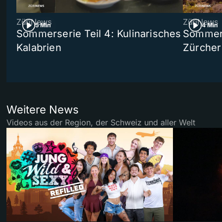
ZüriNews
ZüriNews
5 Min
4 Min
Sommerserie Teil 4: Kulinarisches
Sommer-
Kalabrien
Zürcher
Weitere News
Videos aus der Region, der Schweiz und aller Welt