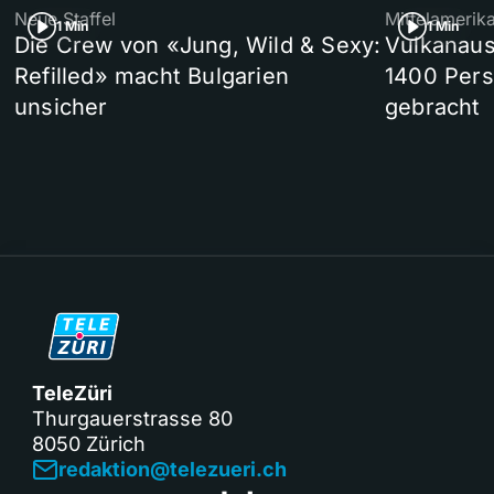
Neue Staffel
Mittelamerik
1 Min
1 Min
Die Crew von «Jung, Wild & Sexy:
Vulkanaus
Refilled» macht Bulgarien
1400 Pers
unsicher
gebracht
TeleZüri
Thurgauerstrasse 80
8050 Zürich
redaktion@telezueri.ch