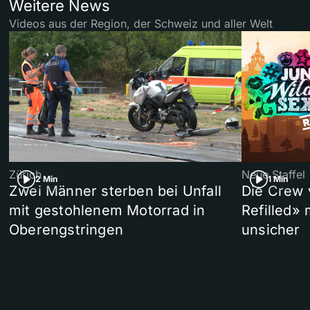
Weitere News
Videos aus der Region, der Schweiz und aller Welt
Zürich
Neue Staffel
2 Min
1 Min
Zwei Männer sterben bei Unfall
Die Crew 
mit gestohlenem Motorrad in
Refilled»
Oberengstringen
unsicher