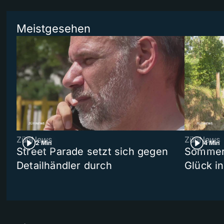
Meistgesehen
ZüriNews
ZüriNews
2 Min
4 Min
Street Parade setzt sich gegen
Sommers
Detailhändler durch
Glück i