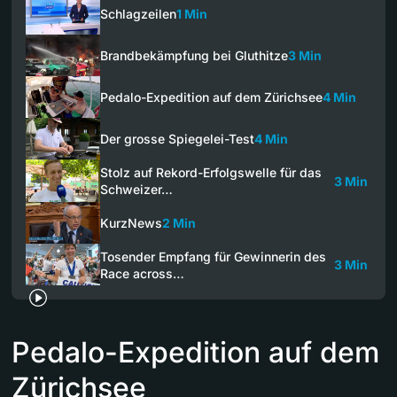
Schlagzeilen
1 Min
Brandbekämpfung bei Gluthitze
3 Min
Pedalo-Expedition auf dem Zürichsee
4 Min
Der grosse Spiegelei-Test
4 Min
Stolz auf Rekord-Erfolgswelle für das
3 Min
Schweizer…
KurzNews
2 Min
Tosender Empfang für Gewinnerin des
3 Min
Race across…
Pedalo-Expedition auf dem
Zürichsee