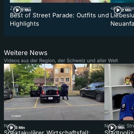
ZüriNews
«AstroWe
2 Min
2 Min
Best of Street Parade: Outfits und
Liebeslu
Highlights
Neuanf
Weitere News
Videos aus der Region, der Schweiz und aller Welt
News
Nach der Str
3 Min
1 Min
Spektakulärer Wirtschaftsfall:
Stadtpoliz