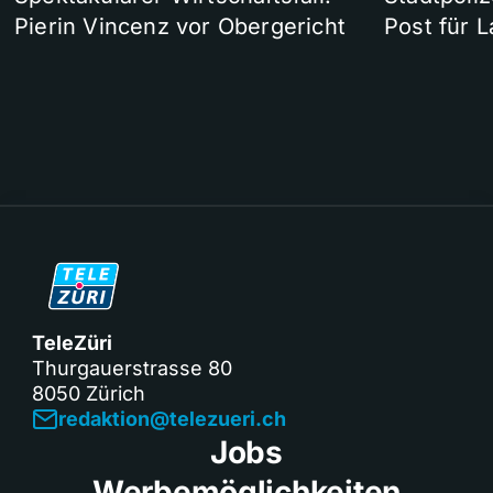
Pierin Vincenz vor Obergericht
Post für 
TeleZüri
Thurgauerstrasse 80
8050 Zürich
redaktion@telezueri.ch
Jobs
Werbemöglichkeiten