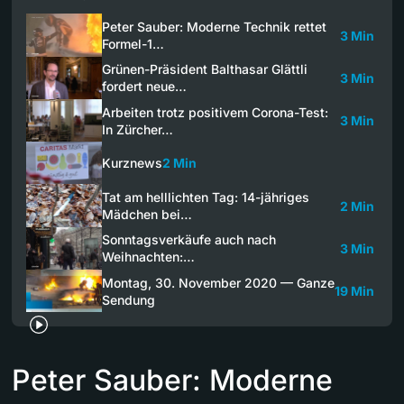
Peter Sauber: Moderne Technik rettet
3 Min
Formel-1…
Grünen-Präsident Balthasar Glättli
3 Min
fordert neue…
Arbeiten trotz positivem Corona-Test:
3 Min
In Zürcher…
Kurznews
2 Min
Tat am helllichten Tag: 14-jähriges
2 Min
Mädchen bei…
Sonntagsverkäufe auch nach
3 Min
Weihnachten:…
Montag, 30. November 2020 — Ganze
19 Min
Sendung
Peter Sauber: Moderne