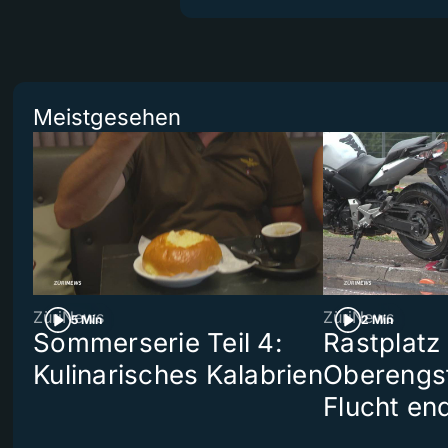
Meistgesehen
ZüriNews
ZüriNews
5 Min
2 Min
Sommerserie Teil 4:
Rastplatz
Kulinarisches Kalabrien
Oberengst
Flucht end