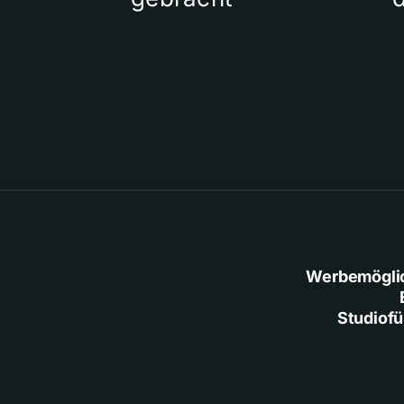
Werbemögli
Studiof