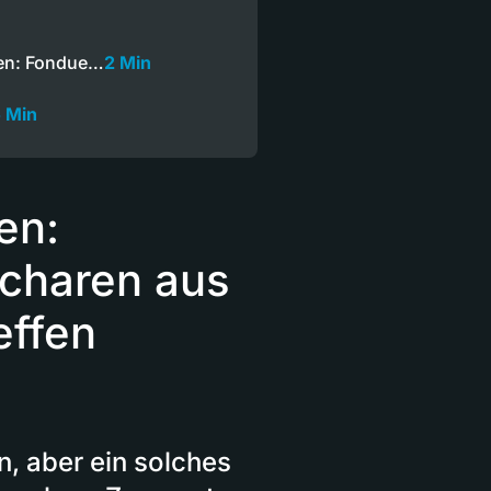
men: Fondue…
2 Min
5 Min
en:
charen aus
effen
n, aber ein solches