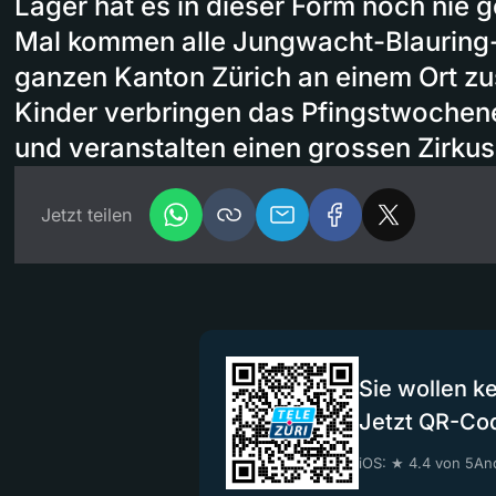
Lager hat es in dieser Form noch nie
Mal kommen alle Jungwacht-Blauring
ganzen Kanton Zürich an einem Ort z
Kinder verbringen das Pfingstwochen
und veranstalten einen grossen Zirkus
Jetzt teilen
Sie wollen k
Jetzt QR-Co
iOS: ★ 4.4 von 5
And