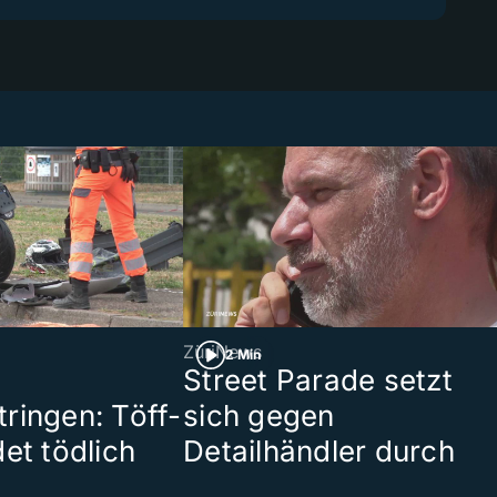
ZüriNews
2 Min
Street Parade setzt
ringen: Töff-
sich gegen
et tödlich
Detailhändler durch