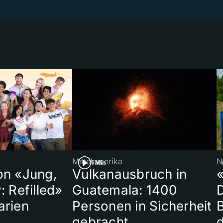
Mittelamerika
N
1 Min
on «Jung,
Vulkanausbruch in
«
: Refilled»
Guatemala: 1400
arien
Personen in Sicherheit
gebracht