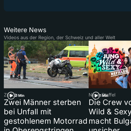
Weitere News
Videos aus der Region, der Schweiz und aller Welt
Zürich
Neue Staffel
2 Min
1 Min
Zwei Männer sterben
Die Crew v
bei Unfall mit
Wild & Sexy
gestohlenem Motorrad
macht Bulg
in Oberengstringen
unsicher