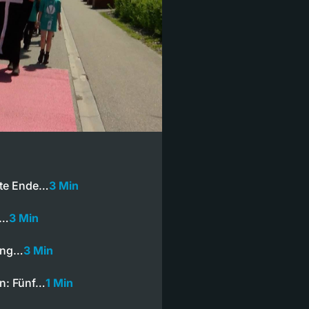
nte Ende…
3 Min
s…
3 Min
ring…
3 Min
n: Fünf…
1 Min