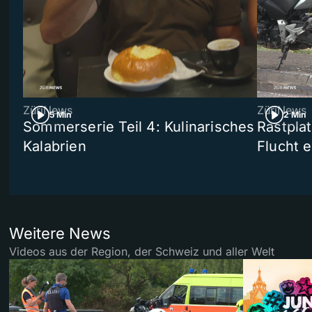
ZüriNews
ZüriNews
5 Min
2 Min
Sommerserie Teil 4: Kulinarisches
Rastpla
Kalabrien
Flucht e
Weitere News
Videos aus der Region, der Schweiz und aller Welt