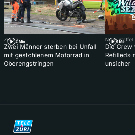
Zürich
Neue Staffel
2 Min
1 Min
Zwei Männer sterben bei Unfall
Die Crew 
mit gestohlenem Motorrad in
Refilled»
Oberengstringen
unsicher