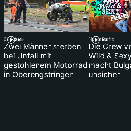
Zürich
Neue Staffel
2 Min
1 Min
Zwei Männer sterben
Die Crew v
bei Unfall mit
Wild & Sexy
gestohlenem Motorrad
macht Bulg
in Oberengstringen
unsicher