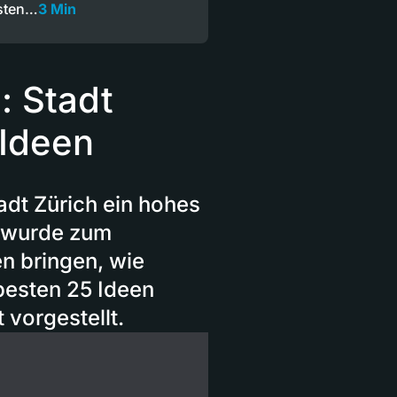
sten…
3 Min
l: Stadt
-Ideen
tadt Zürich ein hohes
on wurde zum
en bringen, wie
besten 25 Ideen
vorgestellt.