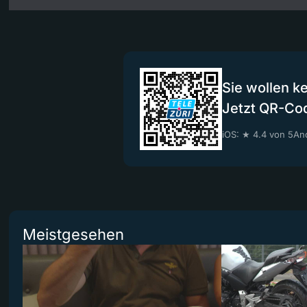
Sie wollen k
Jetzt QR-Co
iOS: ★ 4.4 von 5
And
Meistgesehen