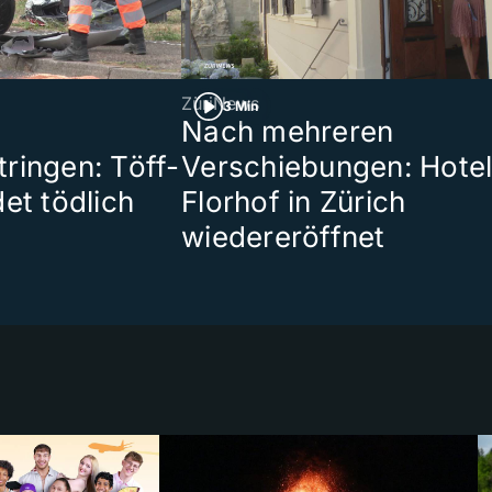
ZüriNews
3 Min
Nach mehreren
ringen: Töff-
Verschiebungen: Hote
et tödlich
Florhof in Zürich
wiedereröffnet