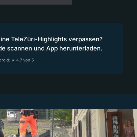
eine TeleZüri-Highlights verpassen?
de scannen und App herunterladen.
roid: ★ 4.7 von 5