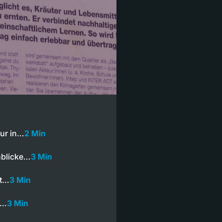
hur in…
2 Min
nblicke…
3 Min
rt…
3 Min
s…
3 Min