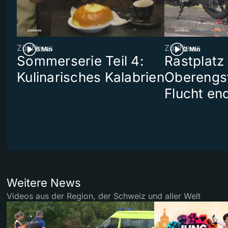
ZüriNews
ZüriNews
5 Min
2 Min
Sommerserie Teil 4:
Rastplatz
Kulinarisches Kalabrien
Oberengst
Flucht end
Weitere News
Videos aus der Region, der Schweiz und aller Welt