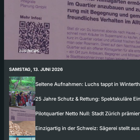
SAMSTAG, 13. JUNI 2026
Seltene Aufnahmen: Luchs tappt in Wintert
25 Jahre Schutz & Rettung: Spektakuläre Ei
Pilotquartier Netto Null: Stadt Zürich prämie
Einzigartig in der Schweiz: Sägerei stellt au