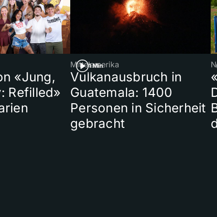
Mittelamerika
N
1 Min
on «Jung,
Vulkanausbruch in
«
: Refilled»
Guatemala: 1400
arien
Personen in Sicherheit
gebracht