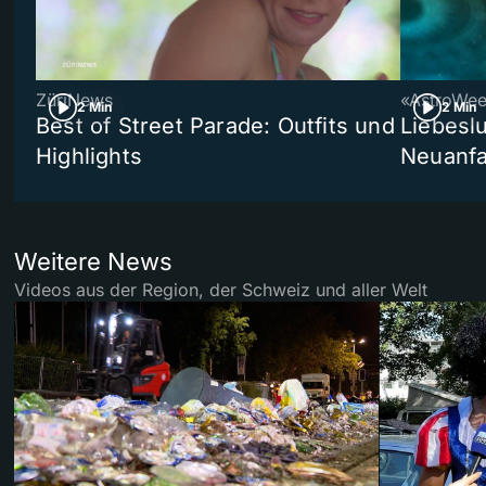
ZüriNews
«AstroWe
2 Min
2 Min
Best of Street Parade: Outfits und
Liebeslu
Highlights
Neuanf
Weitere News
Videos aus der Region, der Schweiz und aller Welt