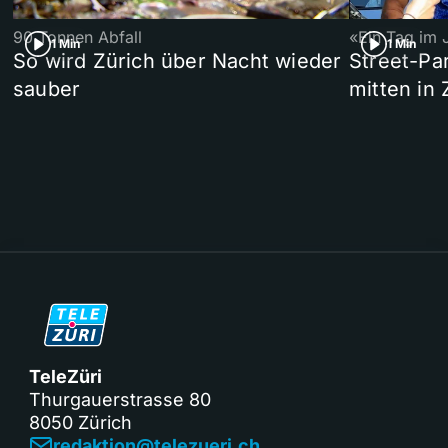
90 Tonnen Abfall
«Ein Tag im 
1 Min
1 Min
So wird Zürich über Nacht wieder
Street-P
sauber
mitten in 
TeleZüri
Thurgauerstrasse 80
8050 Zürich
redaktion@telezueri.ch