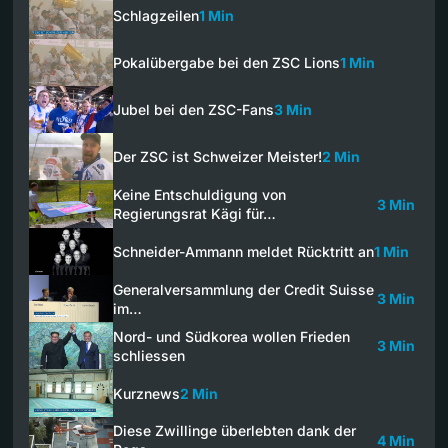
Schlagzeilen
1 Min
Pokalübergabe bei den ZSC Lions
1 Min
Jubel bei den ZSC-Fans
3 Min
Der ZSC ist Schweizer Meister!
2 Min
Keine Entschuldigung von
3 Min
Regierungsrat Kägi für…
Schneider-Ammann meldet Rücktritt an
1 Min
Generalversammlung der Credit Suisse
3 Min
im…
Nord- und Südkorea wollen Frieden
3 Min
schliessen
Kurznews
2 Min
Diese Zwillinge überlebten dank der
4 Min