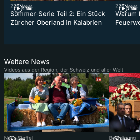
ZüriNews
ZüriNews
4 Min
3 Min
Sommer-Serie Teil 2: Ein Stück
Warum R
Zürcher Oberland in Kalabrien
Feuerwe
Weitere News
Videos aus der Region, der Schweiz und aller Welt
Neue Staffel
Beerdigung
1 Min
1 Min