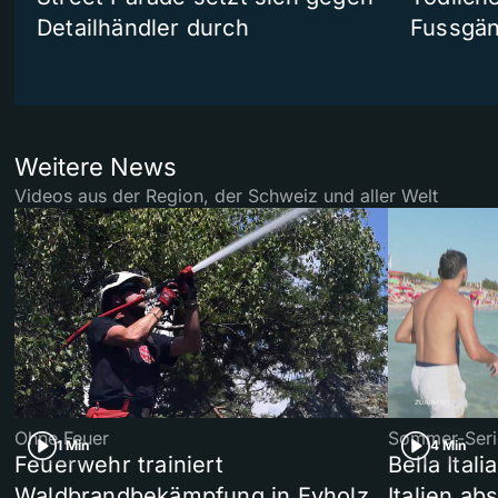
Detailhändler durch
Fussgän
Weitere News
Videos aus der Region, der Schweiz und aller Welt
Ohne Feuer
Sommer-Seri
1 Min
4 Min
Feuerwehr trainiert
Bella Ital
Waldbrandbekämpfung in Eyholz
Italien ab