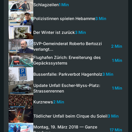
Schlagzeilen
1 Min
Polizistinnen spielen Hebamme
3 Min
Der Winter ist zurück
3 Min
SVP-Gemeinderat Roberto Bertozzi
2 Min
verlangt…
Flughafen Zürich: Erweiterung des
1 Min
Gepäckssystems
Bussenfalle: Parkverbot Hagenholz
3 Min
Update Unfall Escher-Wyss-Platz:
1 Min
Strassenrennen
Kurznews
2 Min
Tödlicher Unfall beim Cirque du Soleil
3 Min
Montag, 19. März 2018 — Ganze
17 Min