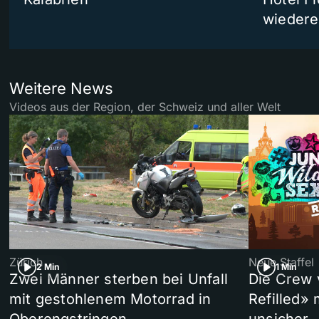
wiedere
Weitere News
Videos aus der Region, der Schweiz und aller Welt
Zürich
Neue Staffel
2 Min
1 Min
Zwei Männer sterben bei Unfall
Die Crew 
mit gestohlenem Motorrad in
Refilled»
Oberengstringen
unsicher