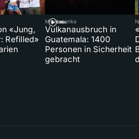
Mittelamerika
N
1 Min
on «Jung,
Vulkanausbruch in
«
: Refilled»
Guatemala: 1400
arien
Personen in Sicherheit
gebracht