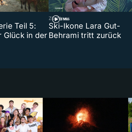
ZüriNews
3 Min
ie Teil 5:
Ski-Ikone Lara Gut-
 Glück in der
Behrami tritt zurück