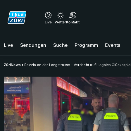
Live
Wetter
Kontakt
Live
Sendungen
Suche
Programm
Events
ZüriNews
Razzia an der Langstrasse – Verdacht auf illegales Glücksspie