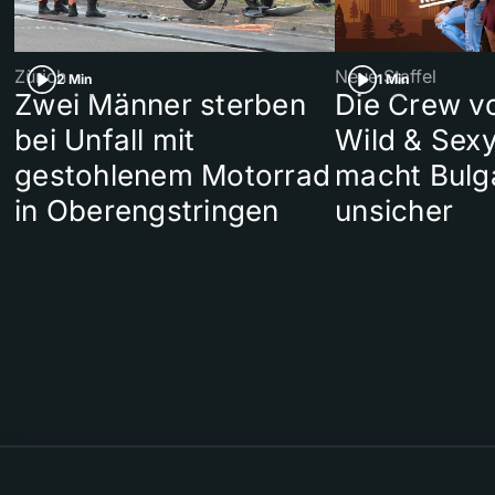
Zürich
Neue Staffel
2 Min
1 Min
Zwei Männer sterben
Die Crew v
bei Unfall mit
Wild & Sexy
gestohlenem Motorrad
macht Bulg
in Oberengstringen
unsicher