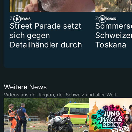
ZüriNews
ZüriNews
2 Min
4 Min
Street Parade setzt
Sommerser
sich gegen
Schweizer
Detailhändler durch
Toskana
Weitere News
Videos aus der Region, der Schweiz und aller Welt