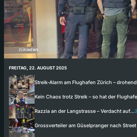
FREITAG, 22. AUGUST 2025
Streik-Alarm am Flughafen Zürich – drohen
Kein Chaos trotz Streik – so hat der Flugha
Razzia an der Langstrasse – Verdacht auf…
Grossverteiler am Güselpranger nach Street