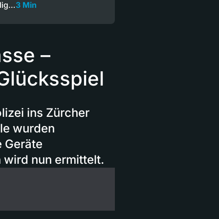
llig…
3 Min
asse –
 Glücksspiel
lizei ins Zürcher
ale wurden
e Geräte
ird nun ermittelt.