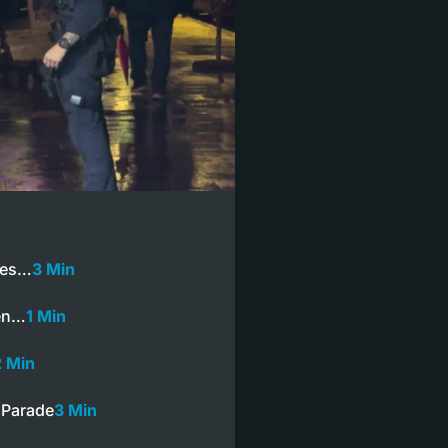
des…
3 Min
fen…
1 Min
2 Min
 Parade
3 Min