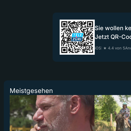
Sie wollen k
Jetzt QR-Co
iOS: ★ 4.4 von 5
And
Meistgesehen