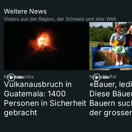
Weitere News
Videos aus der Region, der Schweiz und aller Welt
Mittelamerika
Neue Staffel
1 Min
1 Min
Vulkanausbruch in
«Bauer, led
Guatemala: 1400
Diese Bäue
Personen in Sicherheit
Bauern suc
gebracht
der grosse