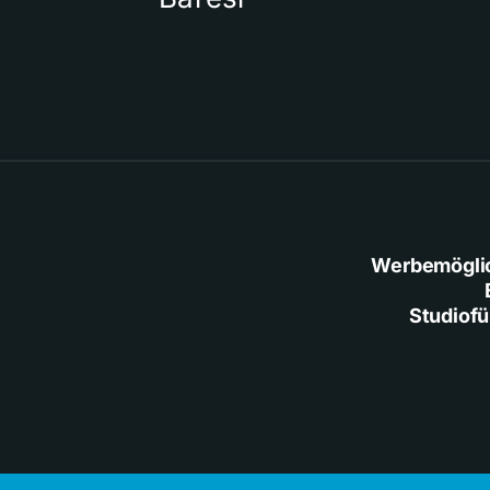
Werbemögli
Studiof