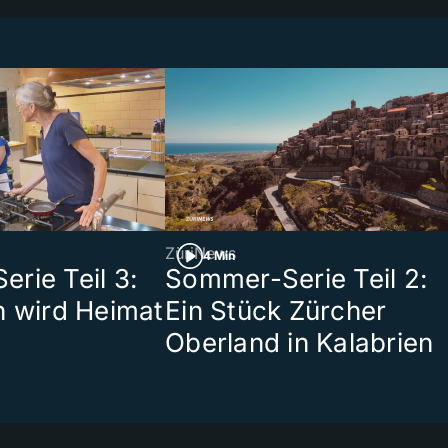
ZüriNews
4 Min
rie Teil 3:
Sommer-Serie Teil 2:
n wird Heimat
Ein Stück Zürcher
Oberland in Kalabrien