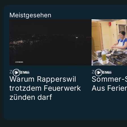
Meistgesehen
ZüriNews
ZüriNews
3 Min
5 Min
Warum Rapperswil
Sommer-Se
trotzdem Feuerwerk
Aus Ferie
zünden darf