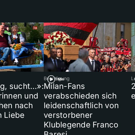
Beerdigung
L
1 Min
ig, sucht…»:
Milan-Fans
rinnen und
verabschieden sich
hen nach
leidenschaftlich von
n Liebe
verstorbener
Klublegende Franco
Baresi