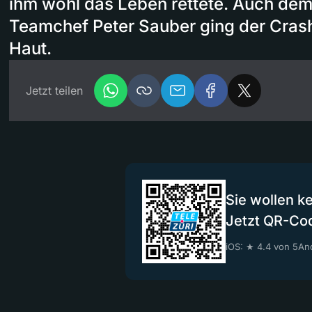
ihm wohl das Leben rettete. Auch de
Teamchef Peter Sauber ging der Crash
Haut.
Jetzt teilen
Sie wollen k
Jetzt QR-Co
iOS: ★ 4.4 von 5
And