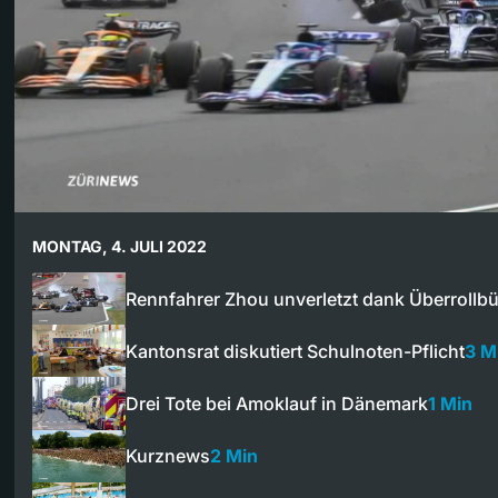
MONTAG, 4. JULI 2022
Rennfahrer Zhou unverletzt dank Überrollb
Kantonsrat diskutiert Schulnoten-Pflicht
3 M
Drei Tote bei Amoklauf in Dänemark
1 Min
Kurznews
2 Min