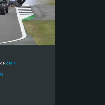
ügel
2 Min
in