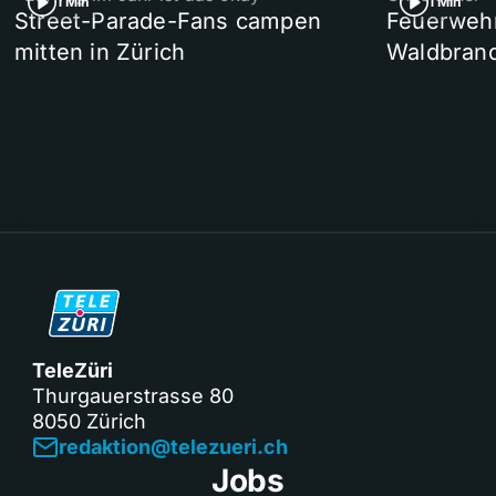
1 Min
1 Min
Street-Parade-Fans campen
Feuerwehr 
mitten in Zürich
Waldbrand
TeleZüri
Thurgauerstrasse 80
8050 Zürich
redaktion@telezueri.ch
Jobs