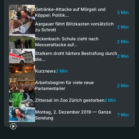
Getränke-Attacke auf Mörgeli und
3 Min
Köppel: Politik…
Aargauer fährt Blitzkasten vorsätzlich
2 Min
zu Schrott
Rickenbach: Schule zieht nach
2 Min
Messerattacke auf…
Stalkern droht härtere Bestrafung durch
2 Min
die…
Kurznews
2 Min
Arbeitsbeginn für viele neue
2 Min
Parlamentarier
Zitteraal im Zoo Zürich gestorben
2 Min
Montag, 2. Dezember 2019 — Ganze
7 Min
Sendung