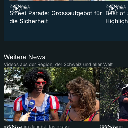
ZüriNews
ZüriNews
3 Min
2 Min
Street Parade: Grossaufgebot für
Best of 
die Sicherheit
Highligh
Weitere News
Videos aus der Region, der Schweiz und aller Welt
«Ein Tag im Jahr ist das okay»
Ohne Feuer