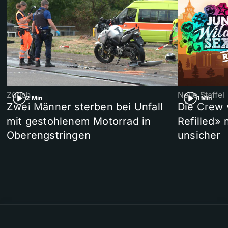
Zürich
Neue Staffel
2 Min
1 Min
Zwei Männer sterben bei Unfall
Die Crew 
mit gestohlenem Motorrad in
Refilled»
Oberengstringen
unsicher