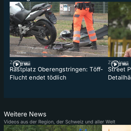
ZüriNews
ZüriNews
2 Min
2 Min
Rastplatz Oberengstringen: Töff-
Street 
Flucht endet tödlich
Detailh
Weitere News
Videos aus der Region, der Schweiz und aller Welt