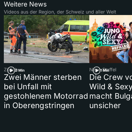
Weitere News
Videos aus der Region, der Schweiz und aller Welt
Zürich
Neue Staffel
2 Min
1 Min
Zwei Männer sterben
Die Crew v
bei Unfall mit
Wild & Sexy
gestohlenem Motorrad
macht Bulg
in Oberengstringen
unsicher