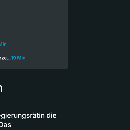
Min
anze…
19 Min
m
egierungsrätin die
 Das