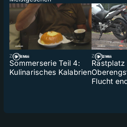
ZüriNews
ZüriNews
5 Min
2 Min
Sommerserie Teil 4:
Rastplatz
Kulinarisches Kalabrien
Oberengst
Flucht end