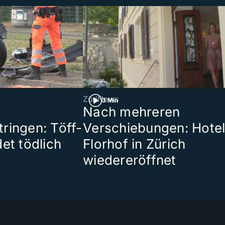
ZüriNews
3 Min
Nach mehreren
ringen: Töff-
Verschiebungen: Hote
et tödlich
Florhof in Zürich
wiedereröffnet