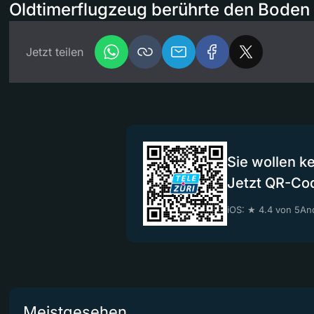
Oldtimerflugzeug berührte den Boden 
Jetzt teilen
Sie wollen k
Jetzt QR-Co
iOS: ★ 4.4 von 5
And
Meistgesehen