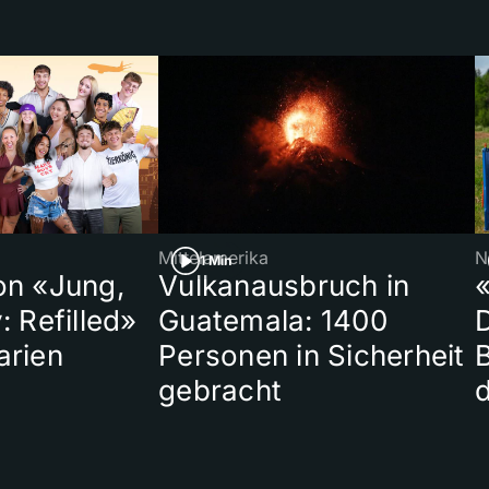
Mittelamerika
N
1 Min
on «Jung,
Vulkanausbruch in
«
: Refilled»
Guatemala: 1400
arien
Personen in Sicherheit
gebracht