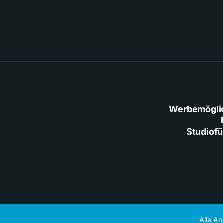
Werbemögli
Studiof
Alle A