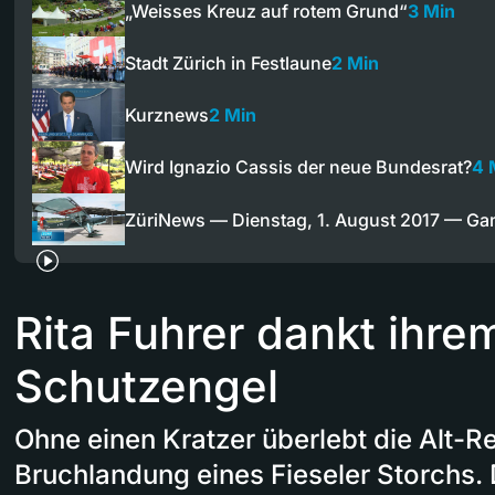
„Weisses Kreuz auf rotem Grund“
3 Min
Stadt Zürich in Festlaune
2 Min
Kurznews
2 Min
Wird Ignazio Cassis der neue Bundesrat?
4 
ZüriNews — Dienstag, 1. August 2017 — G
Rita Fuhrer dankt ihre
Schutzengel
Ohne einen Kratzer überlebt die Alt-R
Bruchlandung eines Fieseler Storchs.