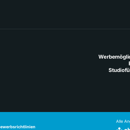
Werbemögli
Studiof
Alle A
ewerbsrichtlinien