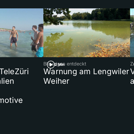
Blaualgen entdeckt
Z
2 Min
 TeleZüri
Warnung am Lengwiler
lien
Weiher
a
motive