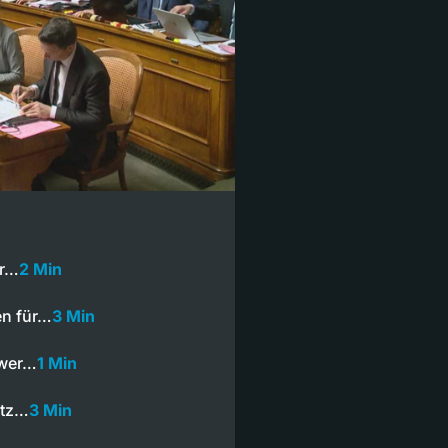
er…
2 Min
en für…
3 Min
hwer…
1 Min
atz…
3 Min