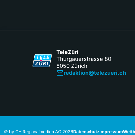
TeleZüri
Thurgauerstrasse 80
8050 Zürich
redaktion@telezueri.ch
© by CH Regionalmedien AG 2026
Datenschutz
Impressum
Wettb