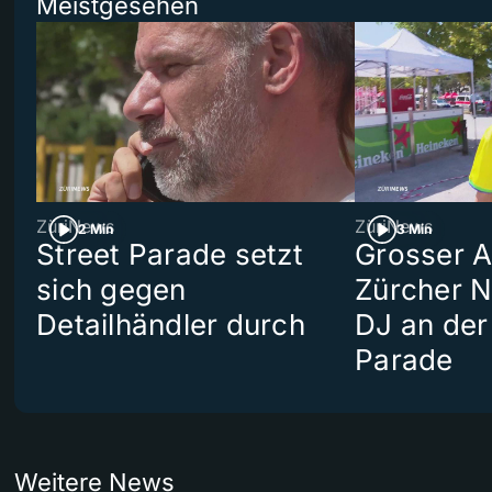
Meistgesehen
ZüriNews
ZüriNews
2 Min
3 Min
Street Parade setzt
Grosser Au
sich gegen
Zürcher 
Detailhändler durch
DJ an der
Parade
Weitere News