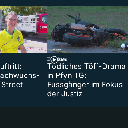
ZüriNews
2 Min
ftritt:
Tödliches Töff-Drama
Nachwuchs-
in Pfyn TG:
 Street
Fussgänger im Fokus
der Justiz