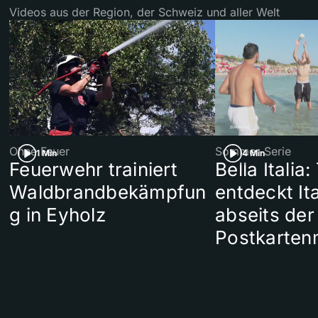
Videos aus der Region, der Schweiz und aller Welt
Ohne Feuer
Sommer-Serie
1 Min
4 Min
Feuerwehr trainiert
Bella Italia:
Waldbrandbekämpfun
entdeckt Ita
g in Eyholz
abseits der
Postkarten