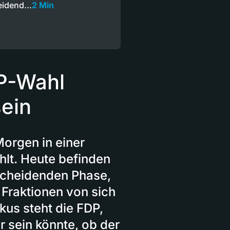
heidend…
2 Min
DP-Wahl
ein
orgen in einer
lt. Heute befinden
tscheidenden Phase,
 Fraktionen von sich
us steht die FDP,
 sein könnte, ob der