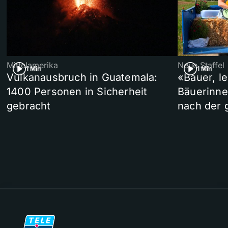
Mittelamerika
Neue Staffel
1 Min
1 Min
Vulkanausbruch in Guatemala:
«Bauer, l
1400 Personen in Sicherheit
Bäuerinne
gebracht
nach der 