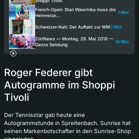
Shoppi Tivoli
French-Open: Stan Wawrinka muss die
1 Min
Heimreise…
Schweizer-Nati: Der Auftakt zur WM
3 Min
ZüriNews — Montag, 28. Mai 2018 —
19 Min
Ganze Sendung
Roger Federer gibt
Autogramme im Shoppi
Tivoli
Der Tennisstar gab heute eine
Autogrammstunde in Spreitenbach. Sunrise hat
seinen Markenbotschafter in den Sunrise-Shop