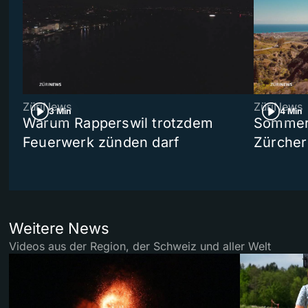
ZüriNews
ZüriNews
3 Min
4 Min
Warum Rapperswil trotzdem
Sommer-
Feuerwerk zünden darf
Zürcher
Weitere News
Videos aus der Region, der Schweiz und aller Welt