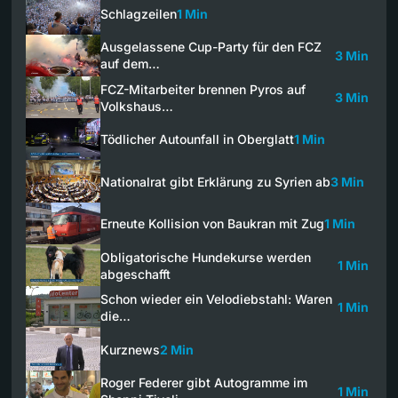
Schlagzeilen
1 Min
Ausgelassene Cup-Party für den FCZ
3 Min
auf dem…
FCZ-Mitarbeiter brennen Pyros auf
3 Min
Volkshaus…
Tödlicher Autounfall in Oberglatt
1 Min
Nationalrat gibt Erklärung zu Syrien ab
3 Min
Erneute Kollision von Baukran mit Zug
1 Min
Obligatorische Hundekurse werden
1 Min
abgeschafft
Schon wieder ein Velodiebstahl: Waren
1 Min
die…
Kurznews
2 Min
Roger Federer gibt Autogramme im
1 Min