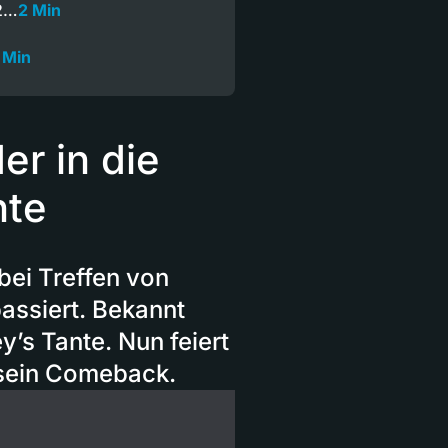
12…
2 Min
 Min
er in die
nte
bei Treffen von
assiert. Bekannt
y’s Tante. Nun feiert
 sein Comeback.