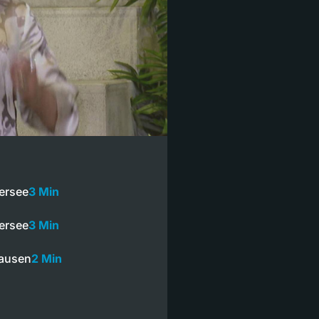
tersee
3 Min
tersee
3 Min
hausen
2 Min