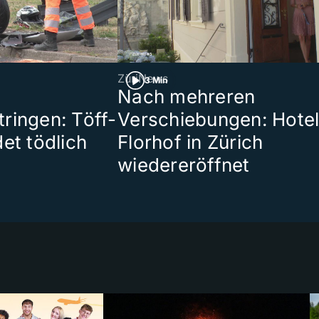
ZüriNews
3 Min
Nach mehreren
ringen: Töff-
Verschiebungen: Hote
et tödlich
Florhof in Zürich
wiedereröffnet