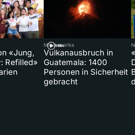
Mittelamerika
N
1 Min
on «Jung,
Vulkanausbruch in
«
: Refilled»
Guatemala: 1400
arien
Personen in Sicherheit
gebracht