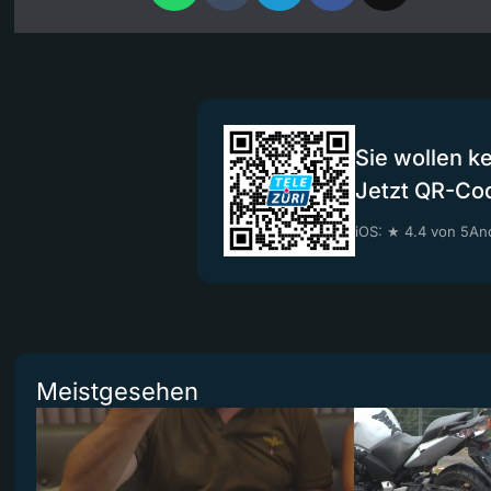
Sie wollen k
Jetzt QR-Co
iOS: ★ 4.4 von 5
And
Meistgesehen