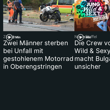
Zürich
Neue Staffel
2 Min
1 Min
Zwei Männer sterben
Die Crew v
bei Unfall mit
Wild & Sexy
gestohlenem Motorrad
macht Bulg
in Oberengstringen
unsicher