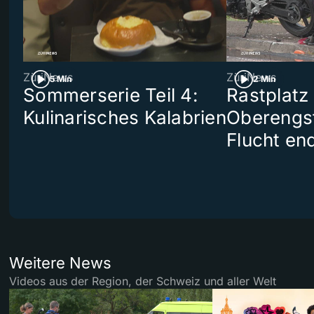
ZüriNews
ZüriNews
5 Min
2 Min
Sommerserie Teil 4:
Rastplatz
Kulinarisches Kalabrien
Oberengst
Flucht end
Weitere News
Videos aus der Region, der Schweiz und aller Welt