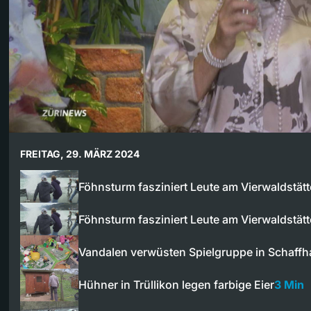
FREITAG, 29. MÄRZ 2024
Föhnsturm fasziniert Leute am Vierwaldstät
Föhnsturm fasziniert Leute am Vierwaldstät
Vandalen verwüsten Spielgruppe in Schaff
Hühner in Trüllikon legen farbige Eier
3 Min