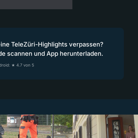
eine TeleZüri-Highlights verpassen?
de scannen und App herunterladen.
roid: ★ 4.7 von 5