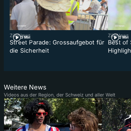
ZüriNews
ZüriNews
3 Min
2 Min
Street Parade: Grossaufgebot für
Best of 
die Sicherheit
Highligh
Weitere News
Videos aus der Region, der Schweiz und aller Welt