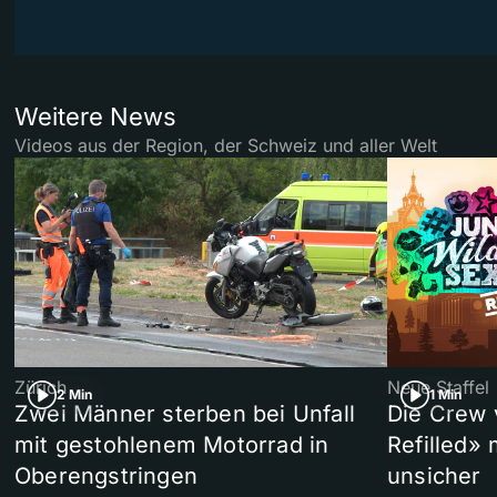
Weitere News
Videos aus der Region, der Schweiz und aller Welt
Zürich
Neue Staffel
2 Min
1 Min
Zwei Männer sterben bei Unfall
Die Crew 
mit gestohlenem Motorrad in
Refilled»
Oberengstringen
unsicher