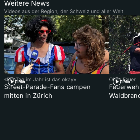
Weitere News
Videos aus der Region, der Schweiz und aller Welt
«Ein Tag im Jahr ist das okay»
Ohne Feuer
1 Min
1 Min
Street-Parade-Fans campen
Feuerwehr 
mitten in Zürich
Waldbrand