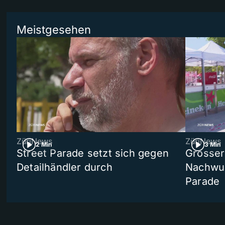
Meistgesehen
ZüriNews
ZüriNews
2 Min
3 Min
Street Parade setzt sich gegen
Grosser 
Detailhändler durch
Nachwuc
Parade