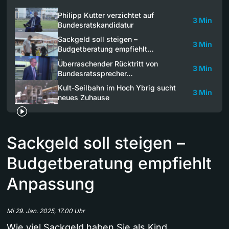
Philipp Kutter verzichtet auf
3 Min
Bundesratskandidatur
Sackgeld soll steigen –
3 Min
Budgetberatung empfiehlt…
Überraschender Rücktritt von
3 Min
Bundesratssprecher…
Kult-Seilbahn im Hoch Ybrig sucht
3 Min
neues Zuhause
Sackgeld soll steigen –
Budgetberatung empfiehlt
Anpassung
Mi 29. Jan. 2025, 17.00 Uhr
Wie viel Sackgeld haben Sie als Kind