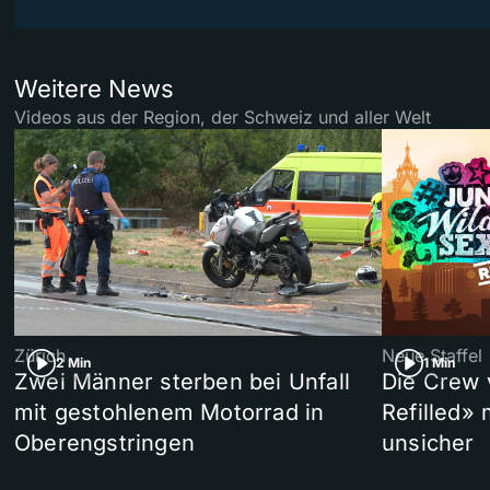
Weitere News
Videos aus der Region, der Schweiz und aller Welt
Zürich
Neue Staffel
2 Min
1 Min
Zwei Männer sterben bei Unfall
Die Crew 
mit gestohlenem Motorrad in
Refilled»
Oberengstringen
unsicher