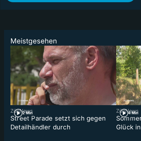
Meistgesehen
ZüriNews
ZüriNews
2 Min
4 Min
Street Parade setzt sich gegen
Sommers
Detailhändler durch
Glück i