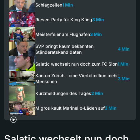
Schlagzeilen
1 Min
Riesen-Party für King Küng
3 Min
Meisterfeier am Flughafen
3 Min
SVP bringt kaum bekannten
4 Min
Ständeratskandidaten
Salatic wechselt nun doch zum FC Sion
1 Min
Kanton Zürich - eine Viertelmillion mehr
3 Min
Menschen
Kurzmeldungen des Tages
2 Min
Migros kauft Marinello-Läden auf
3 Min
Salatic wechselt nun doch