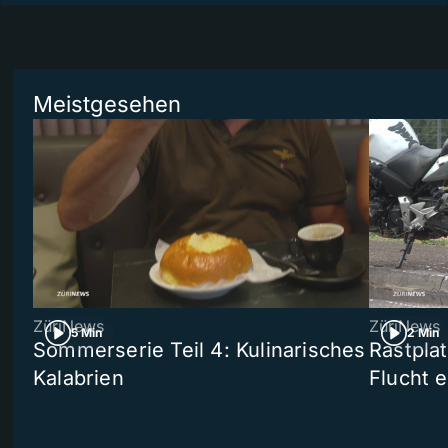
Meistgesehen
ZüriNews
ZüriNews
5 Min
2 Min
Sommerserie Teil 4: Kulinarisches
Rastpla
Kalabrien
Flucht e