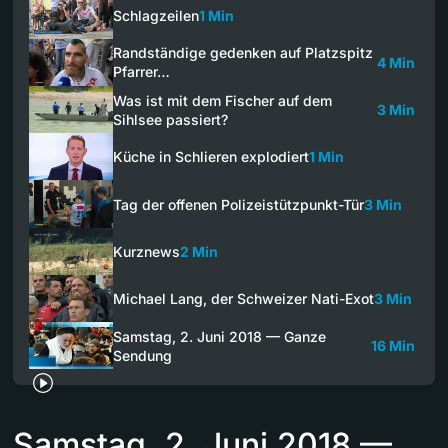
Schlagzeilen
1 Min
Randständige gedenken auf Platzspitz
4 Min
Pfarrer…
Was ist mit dem Fischer auf dem
3 Min
Sihlsee passiert?
Küche in Schlieren explodiert
1 Min
Tag der offenen Polizeistützpunkt-Tür
3 Min
Kurznews
2 Min
Michael Lang, der Schweizer Nati-Exot
3 Min
Samstag, 2. Juni 2018 — Ganze
16 Min
Sendung
Samstag, 2. Juni 2018 —