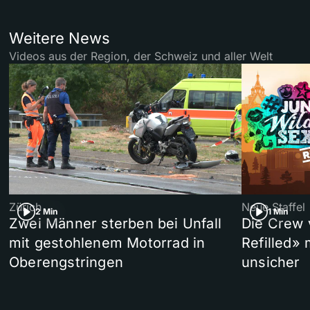
Weitere News
Videos aus der Region, der Schweiz und aller Welt
Zürich
Neue Staffel
2 Min
1 Min
Zwei Männer sterben bei Unfall
Die Crew 
mit gestohlenem Motorrad in
Refilled»
Oberengstringen
unsicher