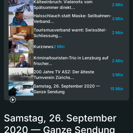
Kälteeinbruch: Vielerorts vom
2 Min
Spätsommer direkt…
Halsschlauch statt Maske: Seilbahnen-
3 Min
Verband…
Tourismusverband warnt: Swissôtel-
2 Min
Schliessung…
Kurznews
2 Min
Kriminaltouristen-Trio in Lenzburg auf
2 Min
frischer…
200 Jahre TV ASZ: Der älteste
3 Min
Turnverein Zürichs…
Samstag, 26. September 2020 —
15 Min
Ganze Sendung
Samstag, 26. September
2020 — Ganze Sendung