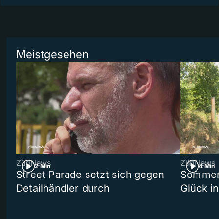
Meistgesehen
ZüriNews
ZüriNews
2 Min
4 Min
Street Parade setzt sich gegen
Sommers
Detailhändler durch
Glück i