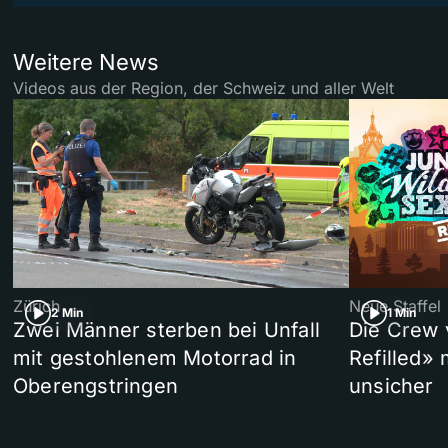
Weitere News
Videos aus der Region, der Schweiz und aller Welt
Zürich
Neue Staffel
2 Min
1 Min
Zwei Männer sterben bei Unfall
Die Crew 
mit gestohlenem Motorrad in
Refilled»
Oberengstringen
unsicher