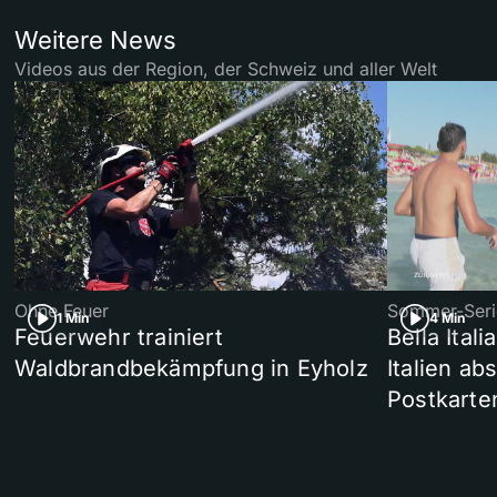
Weitere News
Videos aus der Region, der Schweiz und aller Welt
Ohne Feuer
Sommer-Seri
1 Min
4 Min
Feuerwehr trainiert
Bella Ital
Waldbrandbekämpfung in Eyholz
Italien ab
Postkarte