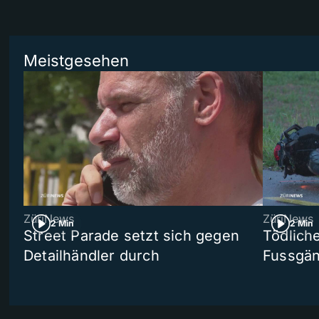
Meistgesehen
ZüriNews
ZüriNews
2 Min
2 Min
Street Parade setzt sich gegen
Tödlich
Detailhändler durch
Fussgän