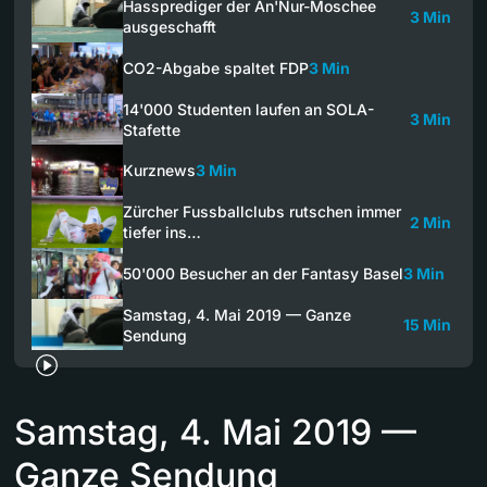
Hassprediger der An'Nur-Moschee
3 Min
ausgeschafft
CO2-Abgabe spaltet FDP
3 Min
14'000 Studenten laufen an SOLA-
3 Min
Stafette
Kurznews
3 Min
Zürcher Fussballclubs rutschen immer
2 Min
tiefer ins…
50'000 Besucher an der Fantasy Basel
3 Min
Samstag, 4. Mai 2019 — Ganze
15 Min
Sendung
Samstag, 4. Mai 2019 —
Ganze Sendung