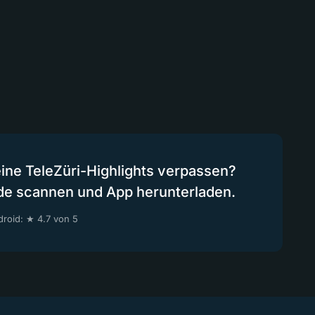
eine TeleZüri-Highlights verpassen?
de scannen und App herunterladen.
roid: ★ 4.7 von 5