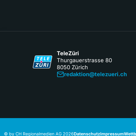
TeleZüri
Thurgauerstrasse 80
8050 Zürich
redaktion@telezueri.ch
© by CH Regionalmedien AG 2026
Datenschutz
Impressum
Wettb