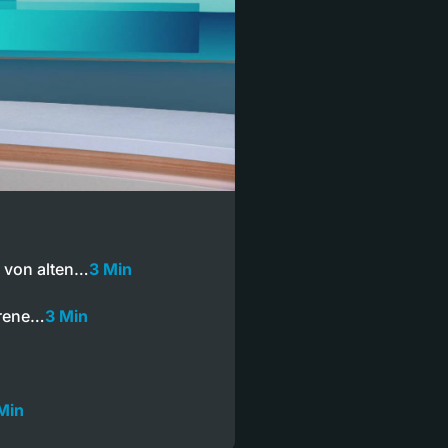
 von alten…
3 Min
orene…
3 Min
Min