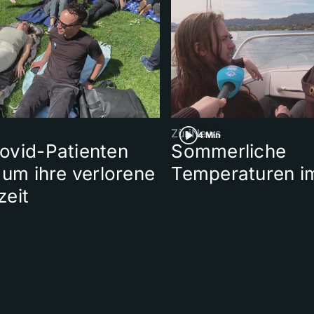
ZüriNews
4 Min
ovid-Patienten
Sommerliche
 um ihre verlorene
Temperaturen im
zeit