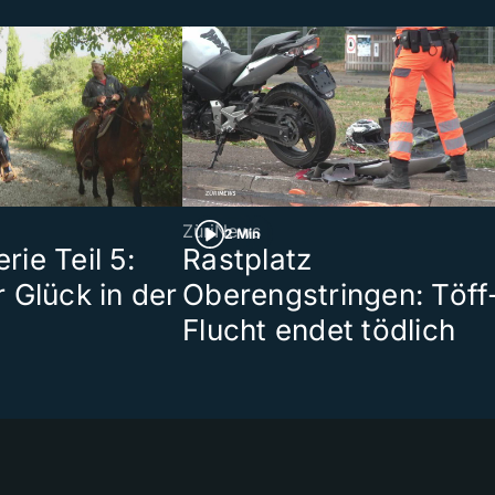
ZüriNews
2 Min
ie Teil 5:
Rastplatz
 Glück in der
Oberengstringen: Töff
Flucht endet tödlich