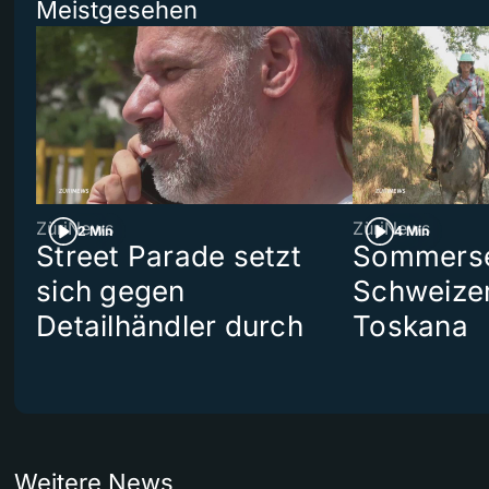
Meistgesehen
ZüriNews
ZüriNews
2 Min
4 Min
Street Parade setzt
Sommerser
sich gegen
Schweizer
Detailhändler durch
Toskana
Weitere News