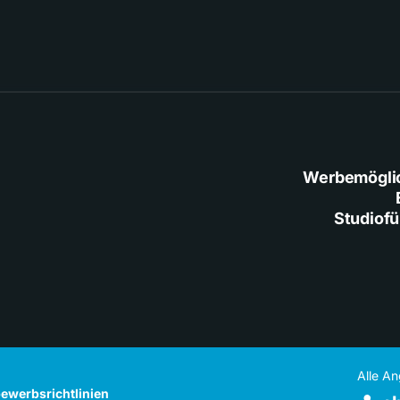
Werbemögli
Studiof
Alle A
ewerbsrichtlinien