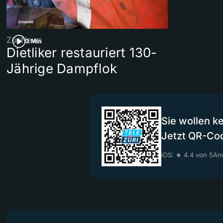
ZüriNews
3 Min
Dietliker restauriert 130-
Jährige Dampflok
Sie wollen k
Jetzt QR-Co
iOS: ★ 4.4 von 5
And