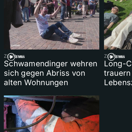
ZüriNews
ZüriNews
3 Min
3 Min
Schwamendinger wehren
Long-C
sich gegen Abriss von
trauern
alten Wohnungen
Lebens