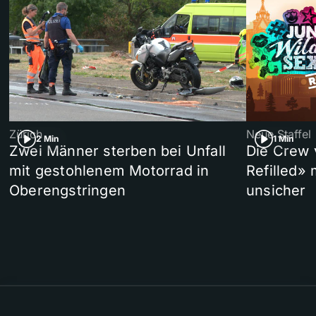
Zürich
Neue Staffel
2 Min
1 Min
Zwei Männer sterben bei Unfall
Die Crew 
mit gestohlenem Motorrad in
Refilled»
Oberengstringen
unsicher