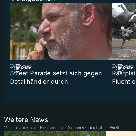
ZüriNews
ZüriNews
2 Min
2 Min
Street Parade setzt sich gegen
Rastpla
Detailhändler durch
Flucht e
Weitere News
Videos aus der Region, der Schweiz und aller Welt