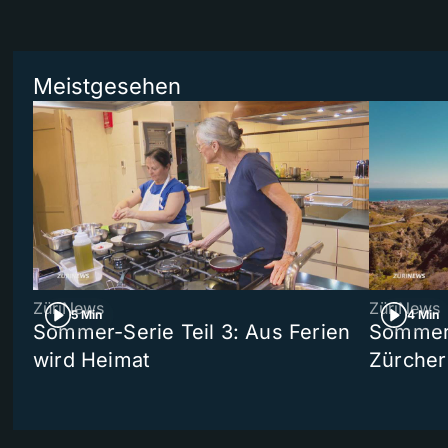
Meistgesehen
ZüriNews
ZüriNews
5 Min
4 Min
Sommer-Serie Teil 3: Aus Ferien
Sommer-
wird Heimat
Zürcher