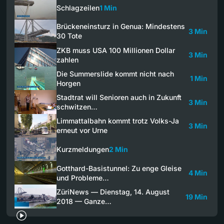
Schlagzeilen
1 Min
Brückeneinsturz in Genua: Mindestens
3 Min
30 Tote
ZKB muss USA 100 Millionen Dollar
3 Min
zahlen
Die Summerslide kommt nicht nach
1 Min
Horgen
Stadtrat will Senioren auch in Zukunft
3 Min
schwitzen…
Limmattalbahn kommt trotz Volks-Ja
3 Min
erneut vor Urne
Kurzmeldungen
2 Min
Gotthard-Basistunnel: Zu enge Gleise
4 Min
und Probleme…
ZüriNews — Dienstag, 14. August
19 Min
2018 — Ganze…