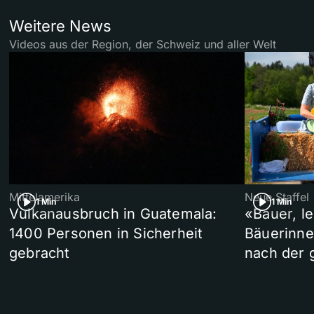
Weitere News
Videos aus der Region, der Schweiz und aller Welt
Mittelamerika
Neue Staffel
1 Min
1 Min
Vulkanausbruch in Guatemala:
«Bauer, l
1400 Personen in Sicherheit
Bäuerinne
gebracht
nach der 