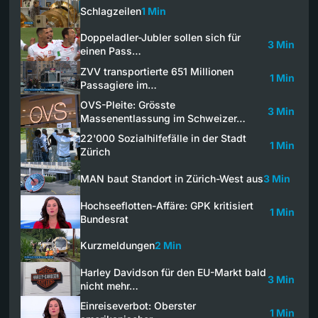
Schlagzeilen
1 Min
Doppeladler-Jubler sollen sich für
3 Min
einen Pass…
ZVV transportierte 651 Millionen
1 Min
Passagiere im…
OVS-Pleite: Grösste
3 Min
Massenentlassung im Schweizer…
22'000 Sozialhilfefälle in der Stadt
1 Min
Zürich
MAN baut Standort in Zürich-West aus
3 Min
Hochseeflotten-Affäre: GPK kritisiert
1 Min
Bundesrat
Kurzmeldungen
2 Min
Harley Davidson für den EU-Markt bald
3 Min
nicht mehr…
Einreiseverbot: Oberster
1 Min