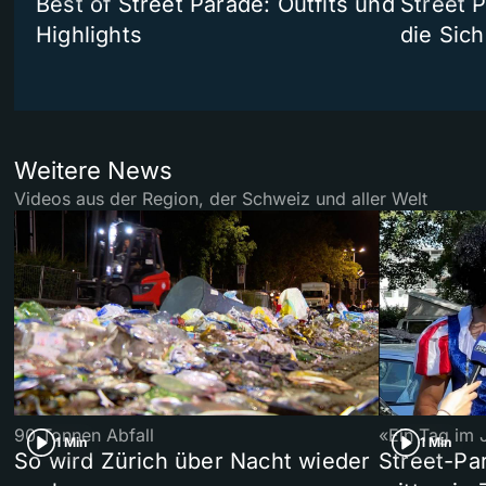
Best of Street Parade: Outfits und
Street 
Highlights
die Sich
Weitere News
Videos aus der Region, der Schweiz und aller Welt
90 Tonnen Abfall
«Ein Tag im 
1 Min
1 Min
So wird Zürich über Nacht wieder
Street-P