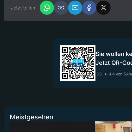
Jetzt teilen
Sie wollen k
Jetzt QR-Co
iOS: ★ 4.4 von 5
And
Meistgesehen