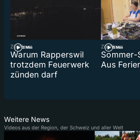
ZüriNews
ZüriNews
3 Min
5 Min
Warum Rapperswil
Sommer-Se
trotzdem Feuerwerk
Aus Ferie
zünden darf
Weitere News
Videos aus der Region, der Schweiz und aller Welt