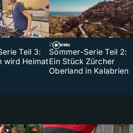
ZüriNews
4 Min
rie Teil 3:
Sommer-Serie Teil 2:
n wird Heimat
Ein Stück Zürcher
Oberland in Kalabrien