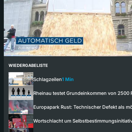
WIEDERGABELISTE
Schlagzeilen
1 Min
Rheinau testet Grundeinkommen von 2500 
Europapark Rust: Technischer Defekt als m
Wortschlacht um Selbstbestimmungsinitiati