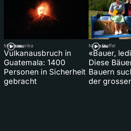
Mittelamerika
Neue Staffel
1 Min
1 Min
Vulkanausbruch in
«Bauer, led
Guatemala: 1400
Diese Bäue
Personen in Sicherheit
Bauern suc
gebracht
der grosse