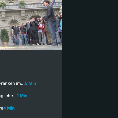
Franken im…
5 Min
ögliche…
1 Min
ve
4 Min