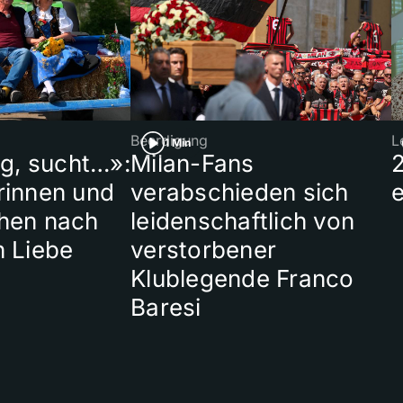
Beerdigung
L
1 Min
ig, sucht…»:
Milan-Fans
rinnen und
verabschieden sich
hen nach
leidenschaftlich von
n Liebe
verstorbener
Klublegende Franco
Baresi