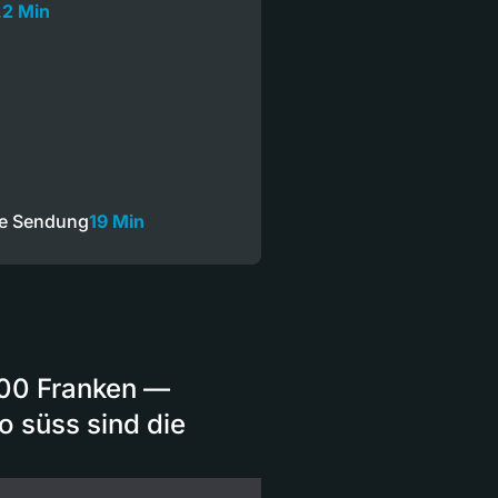
…
2 Min
n
ze Sendung
19 Min
2500 Franken —
o süss sind die