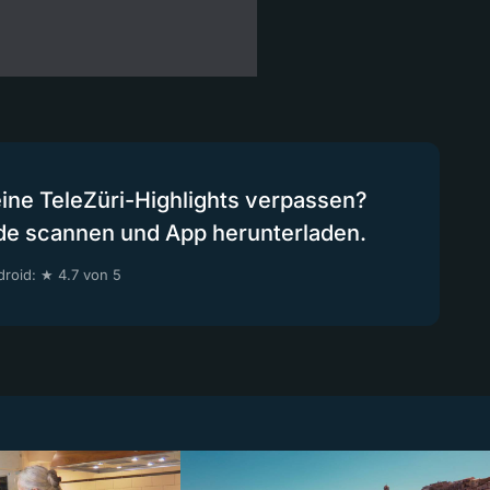
eine TeleZüri-Highlights verpassen?
de scannen und App herunterladen.
roid: ★ 4.7 von 5